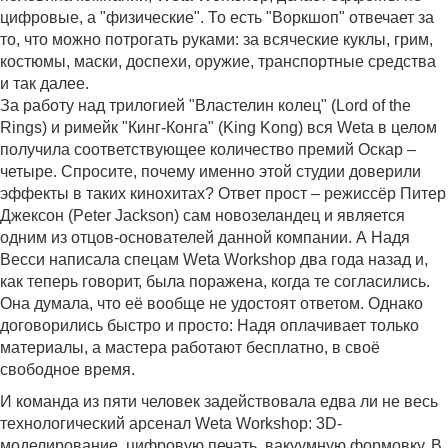
цифровые, а "физические". То есть "Воркшоп" отвечает за
то, что можно потрогать руками: за всяческие куклы, грим,
костюмы, маски, доспехи, оружие, транспортные средства
и так далее.
За работу над трилогией "Властелин колец" (Lord of the
Rings) и римейк "Кинг-Конга" (King Kong) вся Weta в целом
получила соответствующее количество премий Оскар –
четыре. Спросите, почему именно этой студии доверили
эффекты в таких кинохитах? Ответ прост – режиссёр Питер
Джексон (Peter Jackson) сам новозеландец и является
одним из отцов-основателей данной компании. А Надя
Весси написала спецам Weta Workshop два года назад и,
как теперь говорит, была поражена, когда те согласились.
Она думала, что её вообще не удостоят ответом. Однако
договорились быстро и просто: Надя оплачивает только
материалы, а мастера работают бесплатно, в своё
свободное время.
И команда из пяти человек задействовала едва ли не весь
технологический арсенал Weta Workshop: 3D-
моделирование, цифровую печать, вакуумную формовку. В