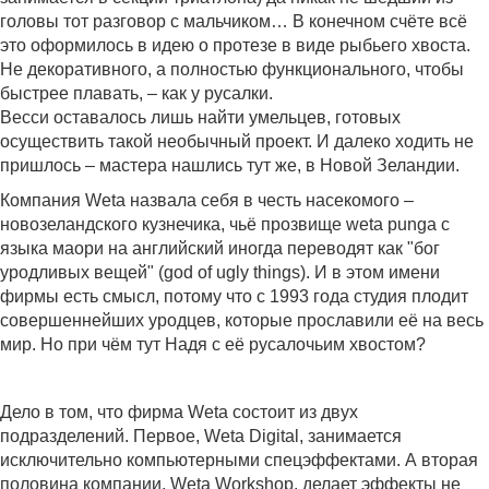
головы тот разговор с мальчиком… В конечном счёте всё
это оформилось в идею о протезе в виде рыбьего хвоста.
Не декоративного, а полностью функционального, чтобы
быстрее плавать, – как у русалки.
Весси оставалось лишь найти умельцев, готовых
осуществить такой необычный проект. И далеко ходить не
пришлось – мастера нашлись тут же, в Новой Зеландии.
Компания Weta назвала себя в честь насекомого –
новозеландского кузнечика, чьё прозвище weta punga с
языка маори на английский иногда переводят как "бог
уродливых вещей" (god of ugly things). И в этом имени
фирмы есть смысл, потому что с 1993 года студия плодит
совершеннейших уродцев, которые прославили её на весь
мир. Но при чём тут Надя с её русалочьим хвостом?
Дело в том, что фирма Weta состоит из двух
подразделений. Первое, Weta Digital, занимается
исключительно компьютерными спецэффектами. А вторая
половина компании, Weta Workshop, делает эффекты не