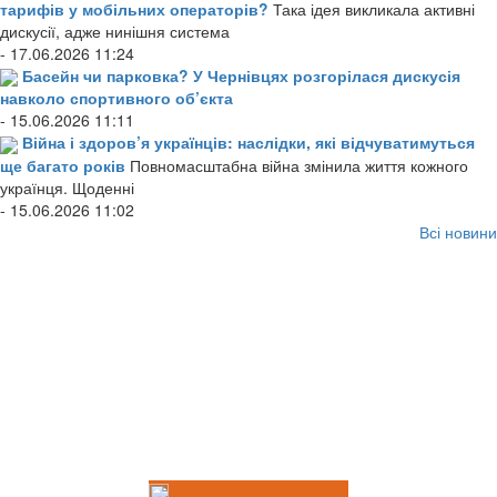
тарифів у мобільних операторів?
Така ідея викликала активні
дискусії, адже нинішня система
- 17.06.2026 11:24
Басейн чи парковка? У Чернівцях розгорілася дискусія
навколо спортивного об’єкта
- 15.06.2026 11:11
Війна і здоров’я українців: наслідки, які відчуватимуться
ще багато років
Повномасштабна війна змінила життя кожного
українця. Щоденні
- 15.06.2026 11:02
Всі новини