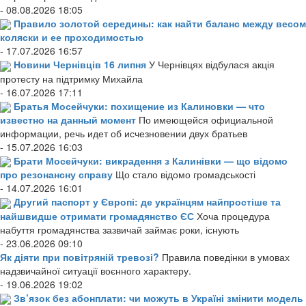
- 08.08.2026 18:05
Правило золотой середины: как найти баланс между весом
коляски и ее проходимостью
- 17.07.2026 16:57
Новини Чернівців 16 липня
У Чернівцях відбулася акція
протесту на підтримку Михайла
- 16.07.2026 17:11
Братья Мосейчуки: похищение из Калиновки — что
известно на данный момент
По имеющейся официальной
информации, речь идет об исчезновении двух братьев
- 15.07.2026 16:03
Брати Мосейчуки: викрадення з Калинівки — що відомо
про резонансну справу
Що стало відомо громадськості
- 14.07.2026 16:01
Другий паспорт у Європі: де українцям найпростіше та
найшвидше отримати громадянство ЄС
Хоча процедура
набуття громадянства зазвичай займає роки, існують
- 23.06.2026 09:10
Як діяти при повітряній тревозі?
Правила поведінки в умовах
надзвичайної ситуації воєнного характеру.
- 19.06.2026 19:02
Зв’язок без абонплати: чи можуть в Україні змінити модель