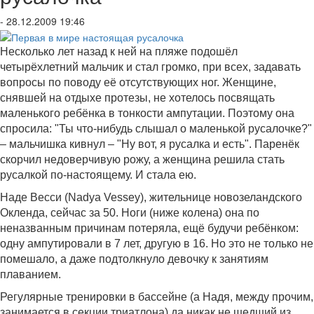
- 28.12.2009 19:46
Несколько лет назад к ней на пляже подошёл
четырёхлетний мальчик и стал громко, при всех, задавать
вопросы по поводу её отсутствующих ног. Женщине,
снявшей на отдыхе протезы, не хотелось посвящать
маленького ребёнка в тонкости ампутации. Поэтому она
спросила: "Ты что-нибудь слышал о маленькой русалочке?"
– мальчишка кивнул – "Ну вот, я русалка и есть". Паренёк
скорчил недоверчивую рожу, а женщина решила стать
русалкой по-настоящему. И стала ею.
Наде Весси (Nadya Vessey), жительнице новозеландского
Окленда, сейчас за 50. Ноги (ниже колена) она по
неназванным причинам потеряла, ещё будучи ребёнком:
одну ампутировали в 7 лет, другую в 16. Но это не только не
помешало, а даже подтолкнуло девочку к занятиям
плаванием.
Регулярные тренировки в бассейне (а Надя, между прочим,
занимается в секции триатлона) да никак не шедший из