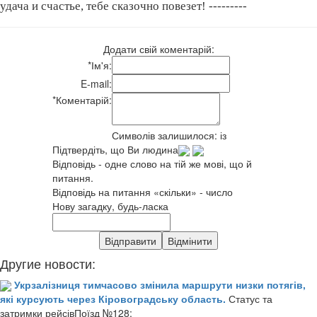
удача и счастье, тебе сказочно повезет! ---------
Додати свій коментарій:
*
Ім'я:
E-mail:
*
Коментарій:
Символів залишилося:
із
Підтвердіть, що Ви людина
Відповідь - одне слово на тій же мові, що й
питання.
Відповідь на питання «скільки» - число
Нову загадку, будь-ласка
Другие новости:
Укрзалізниця тимчасово змінила маршрути низки потягів,
які курсують через Кіровоградську область.
Статус та
затримки рейсівПоїзд №128: