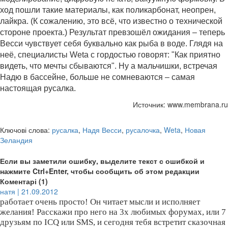
ход пошли такие материалы, как поликарбонат, неопрен,
лайкра. (К сожалению, это всё, что известно о технической
стороне проекта.) Результат превзошёл ожидания – теперь
Весси чувствует себя буквально как рыба в воде. Глядя на
неё, специалисты Weta с гордостью говорят: "Как приятно
видеть, что мечты сбываются". Ну а мальчишки, встречая
Надю в бассейне, больше не сомневаются – самая
настоящая русалка.
Источник: www.membrana.ru
Ключові слова:
русалка
,
Надя Весси
,
русалочка
,
Weta
,
Новая
Зеландия
Если вы заметили ошибку, выделите текст с ошибкой и
нажмите Ctrl+Enter, чтобы сообщить об этом редакции
Коментарі (1)
натя | 21.09.2012
работает очень просто! Он читает мысли и исполняет
желания! Расскажи про него на 3х любимых форумах, или 7
друзьям по ICQ или SMS, и сегодня тебя встретит сказочная