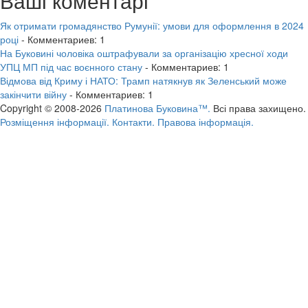
Ваші коментарі
Як отримати громадянство Румунії: умови для оформлення в 2024
році
- Комментариев: 1
На Буковині чоловіка оштрафували за організацію хресної ходи
УПЦ МП під час воєнного стану
- Комментариев: 1
Відмова від Криму і НАТО: Трамп натякнув як Зеленський може
закінчити війну
- Комментариев: 1
Copyright © 2008-2026
Платинова Буковина™.
Всі права захищено.
Розміщення інформації.
Контакти.
Правова інформація.