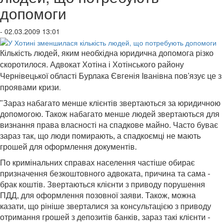
допомоги
- 02.03.2009 13:01
Кількість людей, яким необхідна юридична допомога різко
скоротилося.
Адвокат Хотіна і Хотінського району
Чернівецької області Бурлака Євгенія Іванівна пов'язує це з
.
проявами кризи
"Зараз набагато менше клієнтів звертаються за юридичною
допомогою.
Також набагато менше людей звертаються для
визнання права власності на спадкове майно. Часто буває
зараз так, що люди помирають, а спадкоємці не мають
грошей для оформлення документів.
По кримінальних справах населення частіше обирає
призначення безкоштовного адвоката, причина та сама -
брак коштів. Звертаються клієнти з приводу порушення
ПДД, для оформлення позовної заяви. Також, можна
казати, що рініше зверталися за консультацією з приводу
отримання грошей з депозитів банків, зараз такі клієнти -