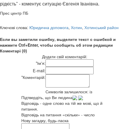
рідкість" - коментує ситуацію
Євгенія Іванівна
.
Прес центр ПБ
Ключові слова:
Юридична допомога
,
Хотин
,
Хотинський район
Если вы заметили ошибку, выделите текст с ошибкой и
нажмите Ctrl+Enter, чтобы сообщить об этом редакции
Коментарі (0)
Додати свій коментарій:
*
Ім'я:
E-mail:
*
Коментарій:
Символів залишилося:
із
Підтвердіть, що Ви людина
Відповідь - одне слово на тій же мові, що й
питання.
Відповідь на питання «скільки» - число
Нову загадку, будь-ласка