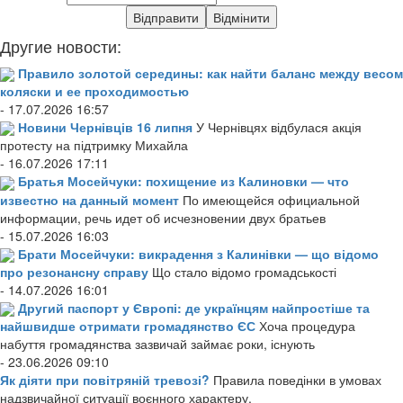
Другие новости:
Правило золотой середины: как найти баланс между весом
коляски и ее проходимостью
- 17.07.2026 16:57
Новини Чернівців 16 липня
У Чернівцях відбулася акція
протесту на підтримку Михайла
- 16.07.2026 17:11
Братья Мосейчуки: похищение из Калиновки — что
известно на данный момент
По имеющейся официальной
информации, речь идет об исчезновении двух братьев
- 15.07.2026 16:03
Брати Мосейчуки: викрадення з Калинівки — що відомо
про резонансну справу
Що стало відомо громадськості
- 14.07.2026 16:01
Другий паспорт у Європі: де українцям найпростіше та
найшвидше отримати громадянство ЄС
Хоча процедура
набуття громадянства зазвичай займає роки, існують
- 23.06.2026 09:10
Як діяти при повітряній тревозі?
Правила поведінки в умовах
надзвичайної ситуації воєнного характеру.