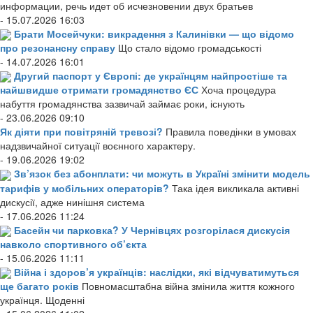
информации, речь идет об исчезновении двух братьев
- 15.07.2026 16:03
Брати Мосейчуки: викрадення з Калинівки — що відомо
про резонансну справу
Що стало відомо громадськості
- 14.07.2026 16:01
Другий паспорт у Європі: де українцям найпростіше та
найшвидше отримати громадянство ЄС
Хоча процедура
набуття громадянства зазвичай займає роки, існують
- 23.06.2026 09:10
Як діяти при повітряній тревозі?
Правила поведінки в умовах
надзвичайної ситуації воєнного характеру.
- 19.06.2026 19:02
Зв’язок без абонплати: чи можуть в Україні змінити модель
тарифів у мобільних операторів?
Така ідея викликала активні
дискусії, адже нинішня система
- 17.06.2026 11:24
Басейн чи парковка? У Чернівцях розгорілася дискусія
навколо спортивного об’єкта
- 15.06.2026 11:11
Війна і здоров’я українців: наслідки, які відчуватимуться
ще багато років
Повномасштабна війна змінила життя кожного
українця. Щоденні