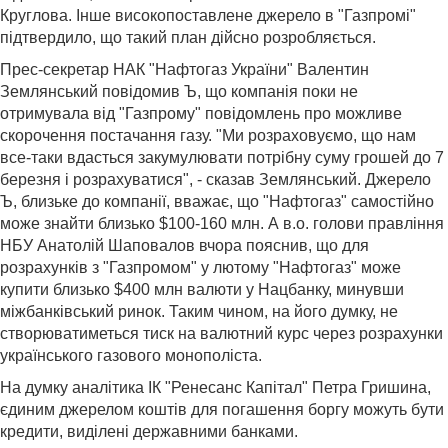
Круглова. Інше високопоставлене джерело в "Газпромі"
підтвердило, що такий план дійсно розробляється.
Прес-секретар НАК "Нафтогаз України" Валентин
Землянський повідомив Ъ, що компанія поки не
отримувала від "Газпрому" повідомлень про можливе
скорочення постачання газу. "Ми розраховуємо, що нам
все-таки вдасться закумулювати потрібну суму грошей до 7
березня і розрахуватися", - сказав Землянський. Джерело
Ъ, близьке до компанії, вважає, що "Нафтогаз" самостійно
може знайти близько $100-160 млн. А в.о. голови правління
НБУ Анатолій Шаповалов вчора пояснив, що для
розрахунків з "Газпромом" у лютому "Нафтогаз" може
купити близько $400 млн валюти у Нацбанку, минувши
міжбанківський ринок. Таким чином, на його думку, не
створюватиметься тиск на валютний курс через розрахунки
українського газового монополіста.
На думку аналітика ІК "Ренесанс Капітал" Петра Гришина,
єдиним джерелом коштів для погашення боргу можуть бути
кредити, виділені державними банками.