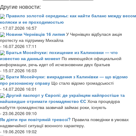
Другие новости:
Правило золотой середины: как найти баланс между весом
коляски и ее проходимостью
- 17.07.2026 16:57
Новини Чернівців 16 липня
У Чернівцях відбулася акція
протесту на підтримку Михайла
- 16.07.2026 17:11
Братья Мосейчуки: похищение из Калиновки — что
известно на данный момент
По имеющейся официальной
информации, речь идет об исчезновении двух братьев
- 15.07.2026 16:03
Брати Мосейчуки: викрадення з Калинівки — що відомо
про резонансну справу
Що стало відомо громадськості
- 14.07.2026 16:01
Другий паспорт у Європі: де українцям найпростіше та
найшвидше отримати громадянство ЄС
Хоча процедура
набуття громадянства зазвичай займає роки, існують
- 23.06.2026 09:10
Як діяти при повітряній тревозі?
Правила поведінки в умовах
надзвичайної ситуації воєнного характеру.
- 19.06.2026 19:02