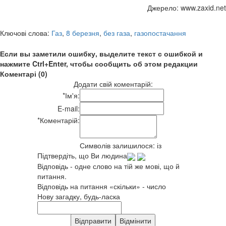
Джерело: www.zaxid.net
Ключові слова:
Газ
,
8 березня
,
без газа
,
газопостачання
Если вы заметили ошибку, выделите текст с ошибкой и
нажмите Ctrl+Enter, чтобы сообщить об этом редакции
Коментарі (0)
Додати свій коментарій:
*
Ім'я:
E-mail:
*
Коментарій:
Символів залишилося:
із
Підтвердіть, що Ви людина
Відповідь - одне слово на тій же мові, що й
питання.
Відповідь на питання «скільки» - число
Нову загадку, будь-ласка