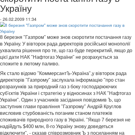
Україну
- 26.02.2009 11:34
8 березня "Газпром" може знов скоротити постачання газу
в Україну. У вівторок рада директорів російської монополії
ухвалила рішення про те, що газ буде перекритий, якщо до
цієї дати НАК "Нафтогаз України" не розрахується за
спожите в лютому паливо.
Як стало відомо "КоммерсантЪ-Україна",у вівторок рада
директорів "Газпрому" заслухала інформацію "про стан
розрахунків за природний газ з боку господарюючих
суб'єктів України і стратегію у відносинах з НАК "Нафтогаз
України". Один з учасників засідання повідомив Ъ, що
заступник глави правління "Газпрому" Андрій Круглов
висловив стурбованість поганим станом платежів
споживачів природного газу в Україні. "Якщо 7 березня не
надійдуть $400 млн, 8-го Україну знову доведеться
відключити", - сказав співрозмовник Ъ з посиланням на