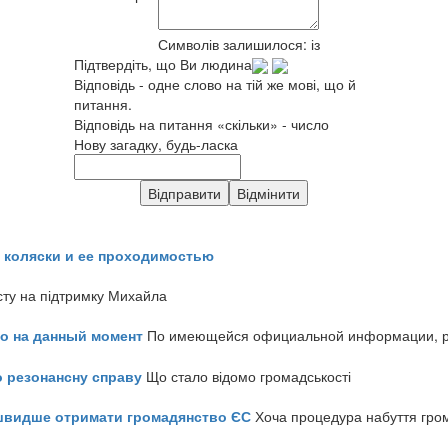
Символів залишилося:
із
Підтвердіть, що Ви людина
Відповідь - одне слово на тій же мові, що й
питання.
Відповідь на питання «скільки» - число
Нову загадку, будь-ласка
 коляски и ее проходимостью
сту на підтримку Михайла
но на данный момент
По имеющейся официальной информации, реч
о резонансну справу
Що стало відомо громадськості
айшвидше отримати громадянство ЄС
Хоча процедура набуття гром