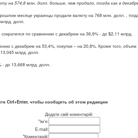
у на 574,8 млн. долл. больше, чем продало, тогда как в декабр
ошлом месяце украинцы продали валюту на 768 млн. долл. , тогда 
 млрд. долл.
сократился по сравнению с декабрем на 36,9% - до $2,11 млрд.
ию с декабрем на 53,4%, покупки – на 20,8%. Кроме того, объем 
 13,045 млрд. долл.
- до 13,668 млрд. долл.
те Ctrl+Enter, чтобы сообщить об этом редакции
Додати свій коментарій:
*
Ім'я:
E-mail:
*
Коментарій: