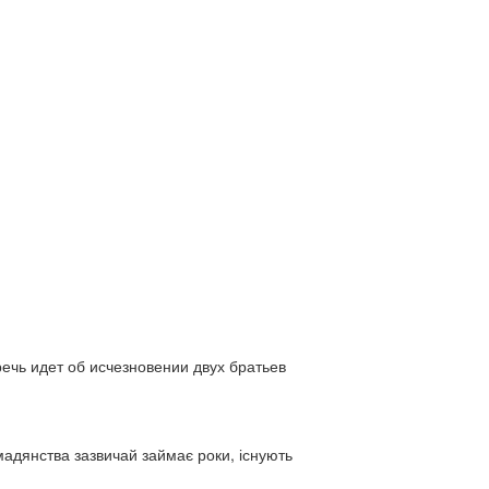
ь идет об исчезновении двух братьев
адянства зазвичай займає роки, існують