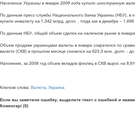
Население Украины в январе 2009 года купило иностранную валют
По данным пресс-службы Национального банка Украины (НБУ), в пр
купило инвалюту на 1,342 млрд. долл. , тогда как в декабре – 1,696
По данным НБУ, общий объем сделок на наличном рынке в январе 
Объем продажи украинцами валюты в январе сократился по сравнен
валюте (СКВ) в прошлом месяце снизился на 623,3 млн. долл. - до
Напомним, за 2008 год объем вкладов физлиц в СКВ вырос на 8,6% 
Ключові слова:
Валюта
,
Украина
Если вы заметили ошибку, выделите текст с ошибкой и нажми
Коментарі (0)