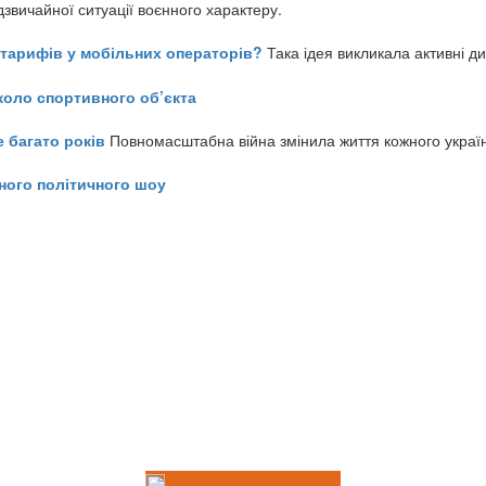
звичайної ситуації воєнного характеру.
ь тарифів у мобільних операторів?
Така ідея викликала активні д
коло спортивного об’єкта
е багато років
Повномасштабна війна змінила життя кожного украї
ного політичного шоу