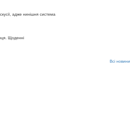
искусії, адже нинішня система
нця. Щоденні
Всі новини