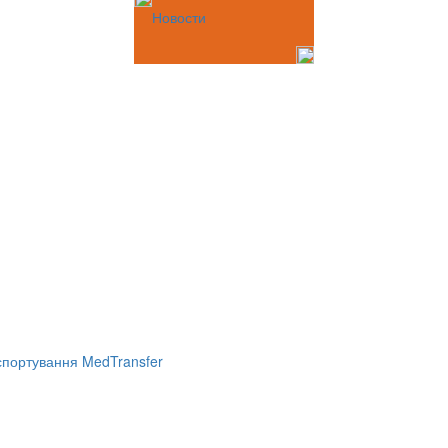
Новости
портування MedTransfer