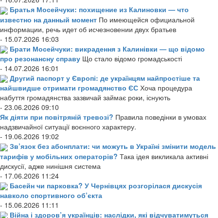
Братья Мосейчуки: похищение из Калиновки — что
известно на данный момент
По имеющейся официальной
информации, речь идет об исчезновении двух братьев
- 15.07.2026 16:03
Брати Мосейчуки: викрадення з Калинівки — що відомо
про резонансну справу
Що стало відомо громадськості
- 14.07.2026 16:01
Другий паспорт у Європі: де українцям найпростіше та
найшвидше отримати громадянство ЄС
Хоча процедура
набуття громадянства зазвичай займає роки, існують
- 23.06.2026 09:10
Як діяти при повітряній тревозі?
Правила поведінки в умовах
надзвичайної ситуації воєнного характеру.
- 19.06.2026 19:02
Зв’язок без абонплати: чи можуть в Україні змінити модель
тарифів у мобільних операторів?
Така ідея викликала активні
дискусії, адже нинішня система
- 17.06.2026 11:24
Басейн чи парковка? У Чернівцях розгорілася дискусія
навколо спортивного об’єкта
- 15.06.2026 11:11
Війна і здоров’я українців: наслідки, які відчуватимуться