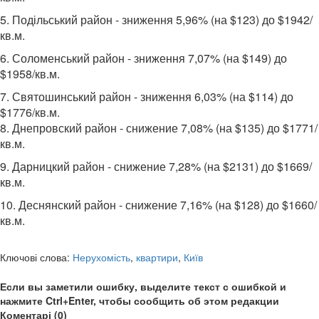
5. Подільський район - зниження 5,96% (на $123) до $1942/
кв.м.
6. Соломенський район - зниження 7,07% (на $149) до
$1958/кв.м.
7. Святошинський район - зниження 6,03% (на $114) до
$1776/кв.м.
8. Днепровский район - снижение 7,08% (на $135) до $1771/
кв.м.
9. Дарницкий район - снижение 7,28% (на $2131) до $1669/
кв.м.
10. Деснянский район - снижение 7,16% (на $128) до $1660/
кв.м.
Ключові слова:
Нерухомість
,
квартири
,
Київ
Если вы заметили ошибку, выделите текст с ошибкой и
нажмите Ctrl+Enter, чтобы сообщить об этом редакции
Коментарі (0)