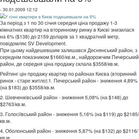
- 30.01.2009 12:12
За період з 1 по 30 січня середня ціна продажу 1-3
кімнатних квартир на вторинному ринку в Києві знизилася
на 6% ($138) до 2159 доларів за 1 квадратний метр,
повідомляє SV Development.
При цьому найдешевшим залишався Деснянський район, з
середнім показником $1660/кв.м., найдорожчим Печерський
район, де середня ціна продажу склала $3558/кв.м.
Рейтинг цін продажу квартир по районах Києва (вторинний
ринок - старе житло):1. Печерський район - зниження 4,89%
(на $183) до $3558/кв.м.
2. Шевченківський район - зниження 5,08% (на $148) до
$2763/кв.м.
3. Голосіївський район - зниження 5,16% (на $119) до $2185/
кв.м.
4. Оболонський район - зниження 5,87% (на $132) до $2116/
кв.м.