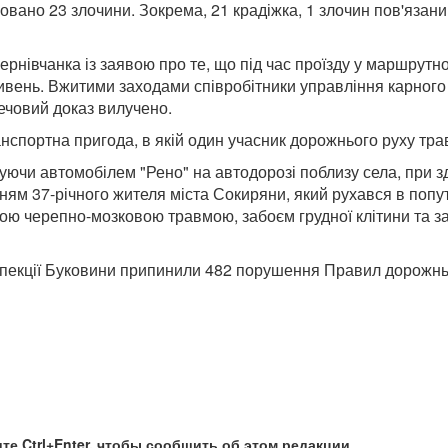
овано 23 злочини. Зокрема, 21 крадіжка, 1 злочин пов'язани
ернівчанка із заявою про те, що під час проїзду у маршрутно
ивень. Вжитими заходами співробітники управління карного
ечовий доказ вилучено.
нспортна пригода, в якій один учасник дорожнього руху тр
руючи автомобілем "Рено" на автодорозі поблизу села, при з
нням 37-річного жителя міста Сокиряни, який рухався в поп
итою черепно-мозковою травмою, забоєм грудної клітини та з
спекції Буковини припинили 482 порушення Правил дорожньо
те Ctrl+Enter, чтобы сообщить об этом редакции