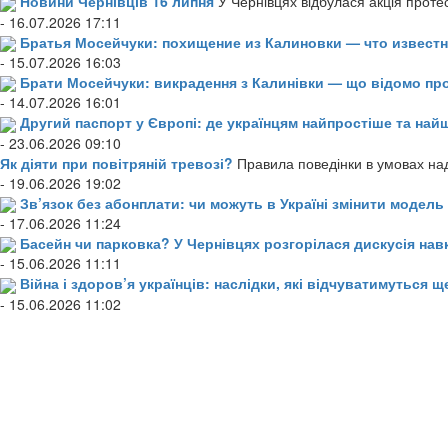
Новини Чернівців 16 липня
У Чернівцях відбулася акція проте
- 16.07.2026 17:11
Братья Мосейчуки: похищение из Калиновки — что извест
- 15.07.2026 16:03
Брати Мосейчуки: викрадення з Калинівки — що відомо пр
- 14.07.2026 16:01
Другий паспорт у Європі: де українцям найпростіше та н
- 23.06.2026 09:10
Як діяти при повітряній тревозі?
Правила поведінки в умовах над
- 19.06.2026 19:02
Зв’язок без абонплати: чи можуть в Україні змінити модел
- 17.06.2026 11:24
Басейн чи парковка? У Чернівцях розгорілася дискусія нав
- 15.06.2026 11:11
Війна і здоров’я українців: наслідки, які відчуватимуться щ
- 15.06.2026 11:02