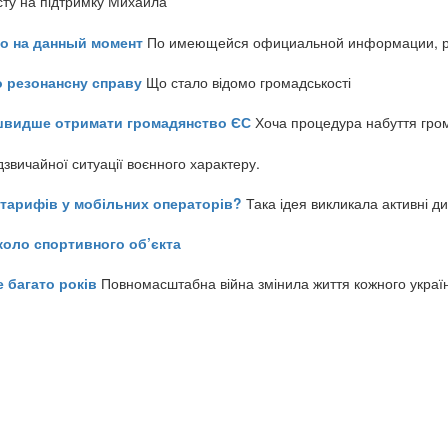
сту на підтримку Михайла
но на данный момент
По имеющейся официальной информации, реч
о резонансну справу
Що стало відомо громадськості
айшвидше отримати громадянство ЄС
Хоча процедура набуття гром
звичайної ситуації воєнного характеру.
ь тарифів у мобільних операторів?
Така ідея викликала активні д
коло спортивного об’єкта
е багато років
Повномасштабна війна змінила життя кожного украї