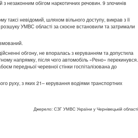
й з незаконним обігом наркотичних речовин. 9 злочинів
му таксі невідомий, шляхом вільного доступу, викрав з її
 розшуку УМВС області за скоєне встановили та затримали
авмований.
дійсненні обгону, не впоралась з керуванням та допустила
утному напрямку, після чого автомобіль «Рено» перекинувся.
абоєм передньої черевної стінки госпіталізована до
го руху, з яких 21– керування водіями транспортних
Джерело: СЗГ УМВС України у Чернівецькій області