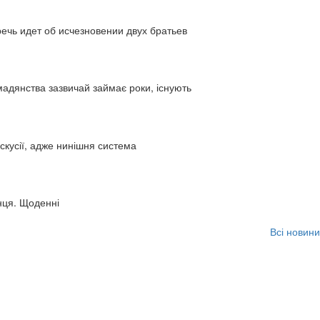
ь идет об исчезновении двух братьев
адянства зазвичай займає роки, існують
искусії, адже нинішня система
нця. Щоденні
Всі новини