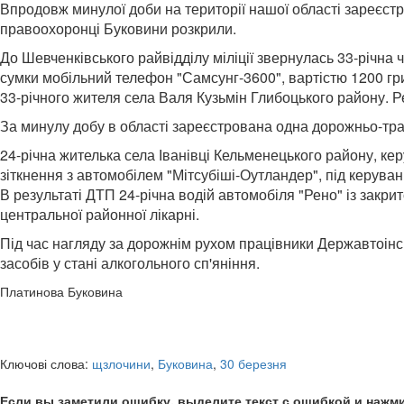
Впродовж минулої доби на території нашої області зареєстр
правоохоронці Буковини розкрили.
До Шевченківського райвідділу міліції звернулась 33-річна ч
сумки мобільний телефон "Самсунг-3600", вартістю 1200 гр
33-річного жителя села Валя Кузьмін Глибоцького району. Р
За минулу добу в області зареєстрована одна дорожньо-тра
24-річна жителька села Іванівці Кельменецького району, ке
зіткнення з автомобілем "Мітсубіші-Оутландер", під керува
В результаті ДТП 24-річна водій автомобіля "Рено" із закр
центральної районної лікарні.
Під час нагляду за дорожнім рухом працівники Державтоін
засобів у стані алкогольного сп'яніння.
Платинова Буковина
Ключові слова:
щзлочини
,
Буковина
,
30 березня
Если вы заметили ошибку, выделите текст с ошибкой и нажми