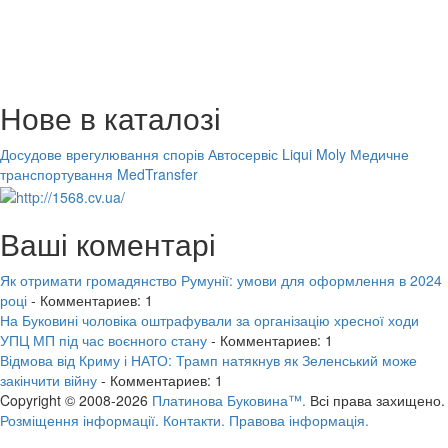
Нове в каталозі
Досудове врегулювання спорів
Автосервіс Liqui Moly
Медичне
транспортування MedTransfer
Ваші коментарі
Як отримати громадянство Румунії: умови для оформлення в 2024
році
- Комментариев: 1
На Буковині чоловіка оштрафували за організацію хресної ходи
УПЦ МП під час воєнного стану
- Комментариев: 1
Відмова від Криму і НАТО: Трамп натякнув як Зеленський може
закінчити війну
- Комментариев: 1
Copyright © 2008-2026
Платинова Буковина™.
Всі права захищено.
Розміщення інформації.
Контакти.
Правова інформація.