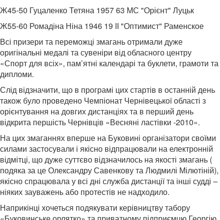
Ж45-50 Гуцаленко Тетяна 1957 63 МС "Орієнт" Луцьк
Ж55-60 Ромадіна Ніна 1946 19 II "Оптимист" Раменское
Всі призери та переможці змагань отримали дуже
оригінальні медалі та сувеніри від обласного центру
«Спорт для всіх», пам’ятні календарі та буклети, грамоти та
дипломи.
Слід відзначити, що в програмі цих стартів в останній день
також було проведено Чемпіонат Чернівецької області з
орієнтування на довгих дистанціях та в перший день
відкрита першість Чернівців «Весняні ластівки -2010».
На цих змаганнях вперше на Буковині організатори своїми
силами застосували і якісно відпрацювали на електронній
відмітці, що дуже суттєво відзначилось на якості змагань (
подяка за це Олександру Савенкову та Людмилі Мілютіній),
якісно спрацювала у всі дні служба дистанції та інші судді –
ніяких зауважень або протестів не надходило.
Наприкінці хочеться подякувати керівництву табору
«Буковинське орлятко» та приватному підприємцю Георгію