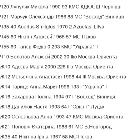
Ч20 Лупуляк Микола 1990 93 КМС КДЮСШ Чернівці
Ч21 Марчук Олександр 1986 88 МС "Восход" Вінниця
Ч35-40 Audrius Smilgius 1970 2 Azuolas, Litva
Ч45-60 Нікітін Алєксєй 1965 57 МС Псков
Ч55-60 Тагієв Федір 0 203 КМС "Україна" Т
Ч10 Болотов Алєксєй 2002 30 IIю Москва-Ориента
Ж10 Адєєва Марія 2000 228 IIю Москва-Ориента
Ж12 Мєтьолкіна Анастасія 1998 44 III Москва-Ориента
Ж14 Тарице Анна-Марія 1996 133 I "Україна" Т
Ж16 Захарова Поліна 1994 97 I "Восход" Вінниця
Ж18 Данилюк Настя 1993 64 I "Орієнт" Луцьк
Ж20 Сєлєзньова Анна 1993 47 КМС Москва-Ориента
Ж21 Поповіч Єкатєріна 1988 61 МС В.Новгород
Ж35-40 Нікітіна Іріна 1967 58 МС Псков