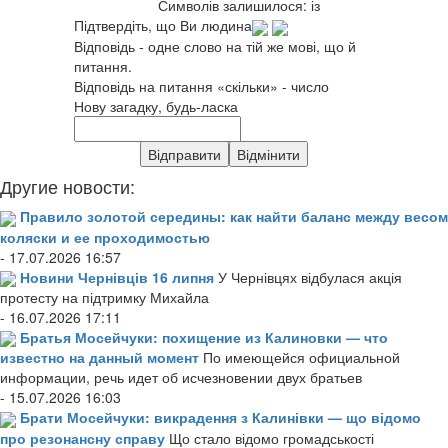
Символів залишилося:
із
Підтвердіть, що Ви людина
Відповідь - одне слово на тій же мові, що й
питання.
Відповідь на питання «скільки» - число
Нову загадку, будь-ласка
Другие новости:
Правило золотой середины: как найти баланс между весом
коляски и ее проходимостью
- 17.07.2026 16:57
Новини Чернівців 16 липня
У Чернівцях відбулася акція
протесту на підтримку Михайла
- 16.07.2026 17:11
Братья Мосейчуки: похищение из Калиновки — что
известно на данный момент
По имеющейся официальной
информации, речь идет об исчезновении двух братьев
- 15.07.2026 16:03
Брати Мосейчуки: викрадення з Калинівки — що відомо
про резонансну справу
Що стало відомо громадськості