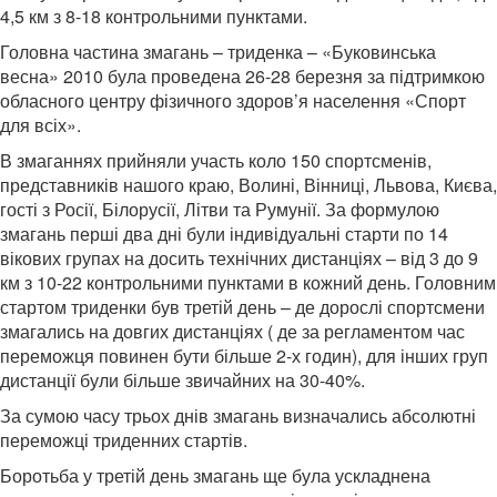
4,5 км з 8-18 контрольними пунктами.
Головна частина змагань – триденка – «Буковинська
весна» 2010 була проведена 26-28 березня за підтримкою
обласного центру фізичного здоров’я населення «Спорт
для всіх».
В змаганнях прийняли участь коло 150 спортсменів,
представників нашого краю, Волині, Вінниці, Львова, Києва,
гості з Росії, Білорусії, Літви та Румунії. За формулою
змагань перші два дні були індивідуальні старти по 14
вікових групах на досить технічних дистанціях – від 3 до 9
км з 10-22 контрольними пунктами в кожний день. Головним
стартом триденки був третій день – де дорослі спортсмени
змагались на довгих дистанціях ( де за регламентом час
переможця повинен бути більше 2-х годин), для інших груп
дистанції були більше звичайних на 30-40%.
За сумою часу трьох днів змагань визначались абсолютні
переможці триденних стартів.
Боротьба у третій день змагань ще була ускладнена