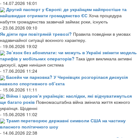
- 14.07.2026 16:01
Другий паспорт у Європі: де українцям найпростіше та
найшвидше отримати громадянство ЄС
Хоча процедура
набуття громадянства зазвичай займає роки, існують
- 23.06.2026 09:10
Як діяти при повітряній тревозі?
Правила поведінки в умовах
надзвичайної ситуації воєнного характеру.
- 19.06.2026 19:02
Зв’язок без абонплати: чи можуть в Україні змінити модель
тарифів у мобільних операторів?
Така ідея викликала активні
дискусії, адже нинішня система
- 17.06.2026 11:24
Басейн чи парковка? У Чернівцях розгорілася дискусія
навколо спортивного об’єкта
- 15.06.2026 11:11
Війна і здоров’я українців: наслідки, які відчуватимуться
ще багато років
Повномасштабна війна змінила життя кожного
українця. Щоденні
- 15.06.2026 11:02
Трамп перетворює державні символи США на частину
власного політичного шоу
- 14.06.2026 22:38