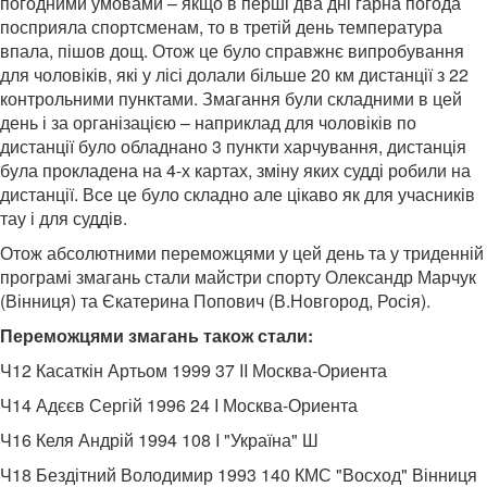
погодними умовами – якщо в перші два дні гарна погода
посприяла спортсменам, то в третій день температура
впала, пішов дощ. Отож це було справжнє випробування
для чоловіків, які у лісі долали більше 20 км дистанції з 22
контрольними пунктами. Змагання були складними в цей
день і за організацією – наприклад для чоловіків по
дистанції було обладнано 3 пункти харчування, дистанція
була прокладена на 4-х картах, зміну яких судді робили на
дистанції. Все це було складно але цікаво як для учасників
тау і для суддів.
Отож абсолютними переможцями у цей день та у триденній
програмі змагань стали майстри спорту Олександр Марчук
(Вінниця) та Єкатерина Попович (В.Новгород, Росія).
Переможцями змагань також стали:
Ч12 Касаткін Артьом 1999 37 II Москва-Ориента
Ч14 Адєєв Сергій 1996 24 I Москва-Ориента
Ч16 Келя Андрій 1994 108 I "Україна" Ш
Ч18 Бездітний Володимир 1993 140 КМС "Восход" Вінниця