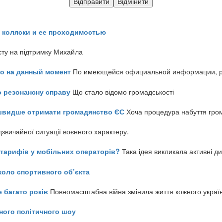
 коляски и ее проходимостью
сту на підтримку Михайла
но на данный момент
По имеющейся официальной информации, реч
о резонансну справу
Що стало відомо громадськості
айшвидше отримати громадянство ЄС
Хоча процедура набуття гром
звичайної ситуації воєнного характеру.
ь тарифів у мобільних операторів?
Така ідея викликала активні д
коло спортивного об’єкта
е багато років
Повномасштабна війна змінила життя кожного украї
ного політичного шоу