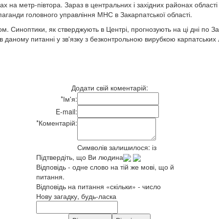
ах на метр-півтора. Зараз в центральних і західних районах області
опаганди головного управління МНС в Закарпатської області.
м. Синоптики, як стверджують в Центрі, прогнозують на ці дні по За
даному питанні у зв'язку з безконтрольною вирубкою карпатських лі
Додати свій коментарій:
*
Ім'я:
E-mail:
*
Коментарій:
Символів залишилося:
із
Підтвердіть, що Ви людина
Відповідь - одне слово на тій же мові, що й
питання.
Відповідь на питання «скільки» - число
Нову загадку, будь-ласка