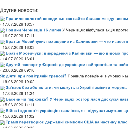
Другие новости:
Правило золотой середины: как найти баланс между весом
- 17.07.2026 16:57
Новини Чернівців 16 липня
У Чернівцях відбулася акція проте
- 16.07.2026 17:11
Братья Мосейчуки: похищение из Калиновки — что извест
- 15.07.2026 16:03
Брати Мосейчуки: викрадення з Калинівки — що відомо пр
- 14.07.2026 16:01
Другий паспорт у Європі: де українцям найпростіше та н
- 23.06.2026 09:10
Як діяти при повітряній тревозі?
Правила поведінки в умовах над
- 19.06.2026 19:02
Зв’язок без абонплати: чи можуть в Україні змінити модел
- 17.06.2026 11:24
Басейн чи парковка? У Чернівцях розгорілася дискусія нав
- 15.06.2026 11:11
Війна і здоров’я українців: наслідки, які відчуватимуться щ
- 15.06.2026 11:02
Трамп перетворює державні символи США на частину влас
- 14.06.2026 22:38