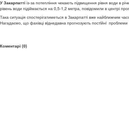
У Закарпатті
із-за потепління чекають підвищення рівня води в річк
рівень води підіймається на 0,5-1,2 метра, повідомили в центрі пр
Така ситуація спостерігатиметься в Закарпатті вже найближчим часо
Нагадаємо, що фахівці вiднедавна прогнозують постiйнi проблеми в 
Коментарі (0)