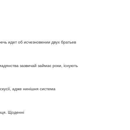
ь идет об исчезновении двух братьев
адянства зазвичай займає роки, існують
искусії, адже нинішня система
нця. Щоденні