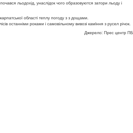
 почався льодохід, унаслідок чого образовуются затори льоду і
карпатської області теплу погоду з з дощами.
сів останніми роками і самовільному вивозі камiння з русел річок.
Джерело: Прес центр ПБ