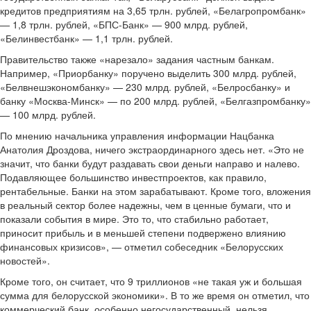
кредитов предприятиям на 3,65 трлн. рублей, «Белагропромбанк»
— 1,8 трлн. рублей, «БПС-Банк» — 900 млрд. рублей,
«Белинвестбанк» — 1,1 трлн. рублей.
Правительство также «нарезало» задания частным банкам.
Например, «Приорбанку» поручено выделить 300 млрд. рублей,
«Белвнешэкономбанку» — 230 млрд. рублей, «Белросбанку» и
банку «Москва-Минск» — по 200 млрд. рублей, «Белгазпромбанку»
— 100 млрд. рублей.
По мнению начальника управления информации Нацбанка
Анатолия Дроздова, ничего экстраординарного здесь нет. «Это не
значит, что банки будут раздавать свои деньги направо и налево.
Подавляющее большинство инвестпроектов, как правило,
рентабельные. Банки на этом зарабатывают. Кроме того, вложения
в реальный сектор более надежны, чем в ценные бумаги, что и
показали события в мире. Это то, что стабильно работает,
приносит прибыль и в меньшей степени подвержено влиянию
финансовых кризисов», — отметил собеседник «Белорусских
новостей».
Кроме того, он считает, что 9 триллионов «не такая уж и большая
сумма для белорусской экономики». В то же время он отметил, что
коммерческий банк, особенно негосударственный, нельзя