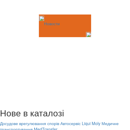
Новости
Нове в каталозі
Досудове врегулювання спорів
Автосервіс Liqui Moly
Медичне
транспортування MedTransfer