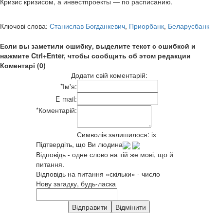
Кризис кризисом, а инвестпроекты — по расписанию.
Ключові слова:
Станислав Богданкевич
,
Приорбанк
,
Беларусбанк
Если вы заметили ошибку, выделите текст с ошибкой и
нажмите Ctrl+Enter, чтобы сообщить об этом редакции
Коментарі (0)
Додати свій коментарій:
*
Ім'я:
E-mail:
*
Коментарій:
Символів залишилося:
із
Підтвердіть, що Ви людина
Відповідь - одне слово на тій же мові, що й
питання.
Відповідь на питання «скільки» - число
Нову загадку, будь-ласка