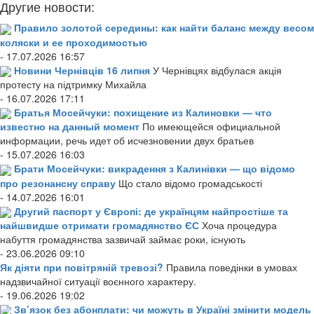
Другие новости:
Правило золотой середины: как найти баланс между весом
коляски и ее проходимостью
- 17.07.2026 16:57
Новини Чернівців 16 липня
У Чернівцях відбулася акція
протесту на підтримку Михайла
- 16.07.2026 17:11
Братья Мосейчуки: похищение из Калиновки — что
известно на данный момент
По имеющейся официальной
информации, речь идет об исчезновении двух братьев
- 15.07.2026 16:03
Брати Мосейчуки: викрадення з Калинівки — що відомо
про резонансну справу
Що стало відомо громадськості
- 14.07.2026 16:01
Другий паспорт у Європі: де українцям найпростіше та
найшвидше отримати громадянство ЄС
Хоча процедура
набуття громадянства зазвичай займає роки, існують
- 23.06.2026 09:10
Як діяти при повітряній тревозі?
Правила поведінки в умовах
надзвичайної ситуації воєнного характеру.
- 19.06.2026 19:02
Зв’язок без абонплати: чи можуть в Україні змінити модель