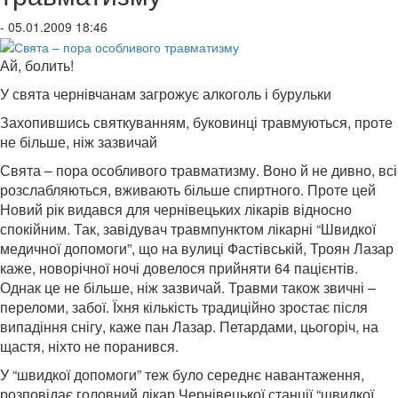
- 05.01.2009 18:46
Ай, болить!
У свята чернівчанам загрожує алкоголь і бурульки
Захопившись святкуванням, буковинці травмуються, проте
не більше, ніж зазвичай
Свята – пора особливого травматизму. Воно й не дивно, всі
розслабляються, вживають більше спиртного. Проте цей
Новий рік видався для чернівецьких лікарів відносно
спокійним. Так, завідувач травмпунктом лікарні “Швидкої
медичної допомоги”, що на вулиці Фастівській, Троян Лазар
каже, новорічної ночі довелося прийняти 64 пацієнтів.
Однак це не більше, ніж зазвичай. Травми також звичні –
переломи, забої. Їхня кількість традиційно зростає після
випадіння снігу, каже пан Лазар. Петардами, цьогоріч, на
щастя, ніхто не поранився.
У “швидкої допомоги” теж було середнє навантаження,
розповідає головний лікар Чернівецької станції “швидкої