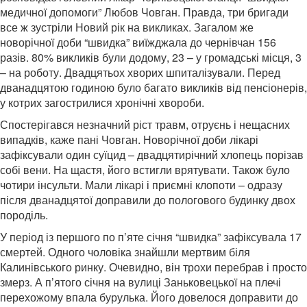
медичної допомоги” Любов Човган. Правда, три бригади
все ж зустріли Новий рік на викликах. Загалом же
новорічної доби “швидка” виїжджала до чернівчан 156
разів. 80% викликів були додому, 23 – у громадські місця, 3
– на роботу. Двадцятьох хворих шпиталізували. Перед
дванадцятою годиною було багато викликів від пенсіонерів,
у котрих загострилися хронічні хвороби.
Спостерігався незначний ріст травм, отруєнь і нещасних
випадків, каже пані Човган. Новорічної доби лікарі
зафіксували один суїцид – двадцятирічний хлопець порізав
собі вени. На щастя, його встигли врятувати. Також було
чотири інсульти. Мали лікарі і приємні клопоти – одразу
після дванадцятої доправили до пологового будинку двох
породіль.
У період із першого по п’яте січня “швидка” зафіксувала 17
смертей. Одного чоловіка знайшли мертвим біля
Калинівського ринку. Очевидно, він трохи перебрав і просто
змерз. А п’ятого січня на вулиці Заньковецької на плечі
перехожому впала бурулька. Його довелося доправити до