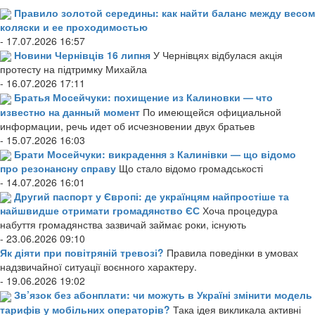
Правило золотой середины: как найти баланс между весом
коляски и ее проходимостью
- 17.07.2026 16:57
Новини Чернівців 16 липня
У Чернівцях відбулася акція
протесту на підтримку Михайла
- 16.07.2026 17:11
Братья Мосейчуки: похищение из Калиновки — что
известно на данный момент
По имеющейся официальной
информации, речь идет об исчезновении двух братьев
- 15.07.2026 16:03
Брати Мосейчуки: викрадення з Калинівки — що відомо
про резонансну справу
Що стало відомо громадськості
- 14.07.2026 16:01
Другий паспорт у Європі: де українцям найпростіше та
найшвидше отримати громадянство ЄС
Хоча процедура
набуття громадянства зазвичай займає роки, існують
- 23.06.2026 09:10
Як діяти при повітряній тревозі?
Правила поведінки в умовах
надзвичайної ситуації воєнного характеру.
- 19.06.2026 19:02
Зв’язок без абонплати: чи можуть в Україні змінити модель
тарифів у мобільних операторів?
Така ідея викликала активні