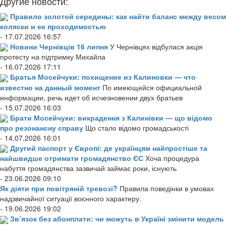
Другие новости:
Правило золотой середины: как найти баланс между весом
коляски и ее проходимостью
- 17.07.2026 16:57
Новини Чернівців 16 липня
У Чернівцях відбулася акція
протесту на підтримку Михайла
- 16.07.2026 17:11
Братья Мосейчуки: похищение из Калиновки — что
известно на данный момент
По имеющейся официальной
информации, речь идет об исчезновении двух братьев
- 15.07.2026 16:03
Брати Мосейчуки: викрадення з Калинівки — що відомо
про резонансну справу
Що стало відомо громадськості
- 14.07.2026 16:01
Другий паспорт у Європі: де українцям найпростіше та
найшвидше отримати громадянство ЄС
Хоча процедура
набуття громадянства зазвичай займає роки, існують
- 23.06.2026 09:10
Як діяти при повітряній тревозі?
Правила поведінки в умовах
надзвичайної ситуації воєнного характеру.
- 19.06.2026 19:02
Зв’язок без абонплати: чи можуть в Україні змінити модель