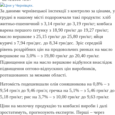
За даними чернівецької інспекції з контролю за цінами, у
грудні в нашому місті подорожчали такі продукти: хліб
житньо-пшеничний з 3,14 грн/кг до 3,19 грн/кг; ковбаса
варена першого ґатунку з 18,90 грн/кг до 19,27 грн/кг;
масло вершкове з 25,15 грн/кг до 25,80 грн/кг; яйця
курячі з 7,94 грн/дес. до 8,34 грн/дес. Зріс середній
рівень роздрібних цін на продовольчих ринках на масло
вершкове на 3,0% – з 19,80 грн/кг до 20,40 грн/кг.
Підвищення цін на масло вершкове відбулося внаслідок
підвищення оптово-відпускних цін виробників,
розташованих за межами області.
Натомість подешевшали олія соняшникова на 0,8% – з
9,54 грн/л до 9,46 грн/л; гречка на 5,1% – з 5,46 грн/кг до
5,18 грн/кг; рис на 3,7% – з 10,00 грн/кг до 9,63 грн/кг.
Ціни на молочну продукцію та ковбасні вироби і далі
зростатимуть, прогнозують експерти. Перші – через