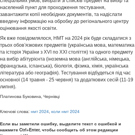
спеціальних умов, вибрати зі списків предмет на вибір та
населений пункт для проходження тестування,
завантажити копії необхідних документів, та надіслати
введену інформацію на обробку до регіонального центру
оцінювання якості освіти.
Як вже повідомлялося, НМТ на 2024 рік буде складатися з
трьох обов'язкових предметів (українська мова, математика
та історія України з XVI по XXI століття) та одного предмету
на вибір абітурієнта (іноземна мова (англійська, німецька,
французька, іспанська), біологія, фізика, хімія, українська
література або географія). Тестування відбудеться під час
основної (14 травня - 25 червня) та додаткових сесій (11-19
липня).
Платинова Буковина, Чернівці
Ключові слова:
нмт 2024
,
коли нмт 2024
Если вы заметили ошибку, выделите текст с ошибкой и
нажмите Ctrl+Enter, чтобы сообщить об этом редакции