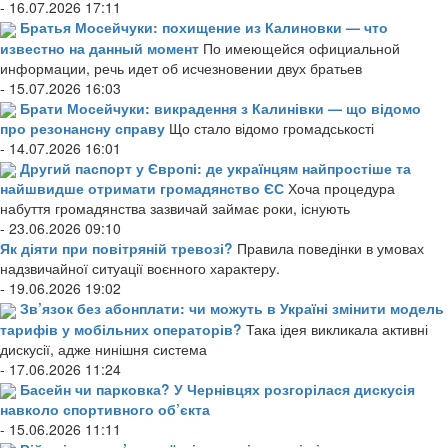
- 16.07.2026 17:11
Братья Мосейчуки: похищение из Калиновки — что
известно на данный момент
По имеющейся официальной
информации, речь идет об исчезновении двух братьев
- 15.07.2026 16:03
Брати Мосейчуки: викрадення з Калинівки — що відомо
про резонансну справу
Що стало відомо громадськості
- 14.07.2026 16:01
Другий паспорт у Європі: де українцям найпростіше та
найшвидше отримати громадянство ЄС
Хоча процедура
набуття громадянства зазвичай займає роки, існують
- 23.06.2026 09:10
Як діяти при повітряній тревозі?
Правила поведінки в умовах
надзвичайної ситуації воєнного характеру.
- 19.06.2026 19:02
Зв’язок без абонплати: чи можуть в Україні змінити модель
тарифів у мобільних операторів?
Така ідея викликала активні
дискусії, адже нинішня система
- 17.06.2026 11:24
Басейн чи парковка? У Чернівцях розгорілася дискусія
навколо спортивного об’єкта
- 15.06.2026 11:11