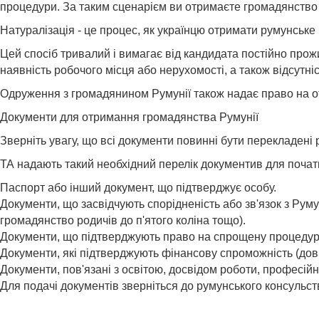
процедури. За таким сценарієм ви отримаєте громадянство 
Натуралізація - це процес, як українцю отримати румунське
Цей спосіб тривалий і вимагає від кандидата постійно прожи
наявність робочого місця або нерухомості, а також відсутні
Одруження з громадянином Румунії також надає право на о
Документи для отримання громадянства Румунії
Зверніть увагу, що всі документи повинні бути перекладені
ТА надають такий необхідний перелік документив для поча
Паспорт або інший документ, що підтверджує особу.
Документи, що засвідчують спорідненість або зв'язок з Рум
громадянство родичів до п'ятого коліна тощо).
Документи, що підтверджують право на спрощену процедуру
Документи, які підтверджують фінансову спроможність (дові
Документи, пов'язані з освітою, досвідом роботи, професій
Для подачі документів зверніться до румунського консульст