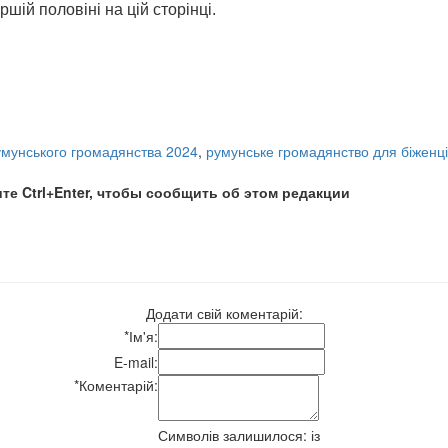
ій половіні на цій сторінці.
о Румунії 2024, Отримання румунського громадянства 2024, румун
мунського громадянства 2024
,
румунське громадянство для біженці
те Ctrl+Enter, чтобы сообщить об этом редакции
Додати свій коментарій:
*
Ім'я:
E-mail:
*
Коментарій:
Символів залишилося:
із