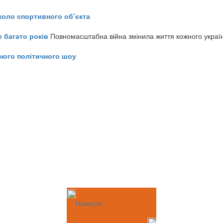
коло спортивного об’єкта
е багато років
Повномасштабна війна змінила життя кожного украї
ного політичного шоу
Новости