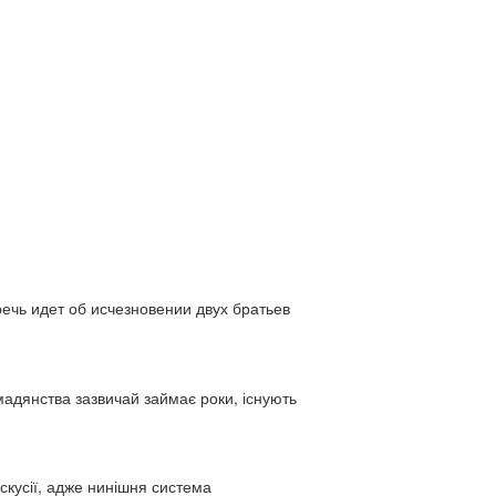
ь идет об исчезновении двух братьев
адянства зазвичай займає роки, існують
искусії, адже нинішня система