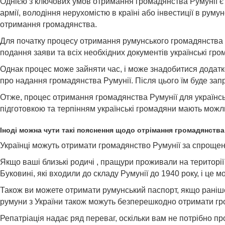
Однією з ключових умов отримання громадянства Румунії є н
армії, володіння нерухомістю в країні або інвестиції в рум
отримання громадянства.
Для початку процесу отримання румунського громадянства ук
подання заяви та всіх необхідних документів українські гр
Однак процес може зайняти час, і може знадобитися додатк
про надання громадянства Румунії. Після цього їм буде за
Отже, процес отримання громадянства Румунії для українсь
підготовкою та терпінням українські громадяни мають можл
Іноді можна чути такі пояснення щодо отрімання громадянства
Українці можуть отримати громадянство Румунії за спрощен
Якщо ваші близькі родичі , пращури проживали на території 
Буковині, які входили до складу Румунії до 1940 року, і це
Також ви можете отримати румунський паспорт, якщо раніше 
румуни з України також можуть безперешкодно отримати гр
Репатріація надає ряд переваг, оскільки вам не потрібно пр