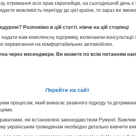
 отримання всіх прав європейців, на сьогоднішній день є Р
даєте можливість переїзду до цієї країни, то зараз ви змож
урою? Розповімо в цій статті. ніжче на цій сторінці
 надати вам комплексну підтримку, включаючи консультації т
ємо перевезення на комфортабельних автомобілях.
на через месенджери. Ви можете по всім питанням нап
П
ерейти на сайт
ним процесом, який вимагає уважного підходу та дотриманн
нцями.
авилами, які встановлені законодавством Румунії. Важливо
ому українським громадянам необхідно детально вивчити вим