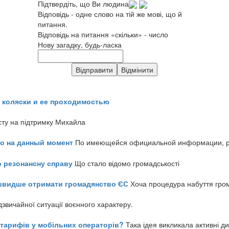
Підтвердіть, що Ви людина
Відповідь - одне слово на тій же мові, що й
питання.
Відповідь на питання «скільки» - число
Нову загадку, будь-ласка
 коляски и ее проходимостью
сту на підтримку Михайла
но на данный момент
По имеющейся официальной информации, реч
о резонансну справу
Що стало відомо громадськості
айшвидше отримати громадянство ЄС
Хоча процедура набуття гром
звичайної ситуації воєнного характеру.
ь тарифів у мобільних операторів?
Така ідея викликала активні д