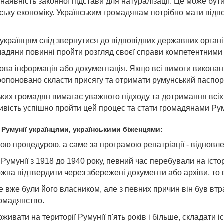
аявність законної підстави для натуралізації. Це може бут
унську економіку. Українським громадянам потрібно мати від
раїнцям слід звернутися до відповідних державних органів 
омадяни повинні пройти розгляд своєї справи компетентними
ова інформація або документація. Якщо всі вимоги виконані
пропоновано скласти присягу та отримати румунський паспор
ких громадян вимагає уважного підходу та дотримання всіх
ивість успішно пройти цей процес та стати громадянами Рум
 Румунії українцями, українськими біженцями:
ою процедурою, а саме за програмою репатріації - відновл
Румунії з 1918 до 1940 року, певний час перебували на істо
 можна підтвердити через збережені документи або архіви, т
вже були його власником, але з певних причин він був втра
омадянство.
оживати на території Румунії п'ять років і більше, складати