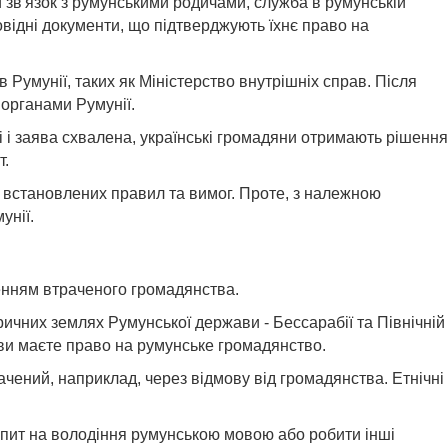
и зв'язок з румунськими родичами, служба в румунській
повідні документи, що підтверджують їхнє право на
Румунії, таких як Міністерство внутрішніх справ. Після
 органами Румунії.
 і заява схвалена, українські громадяни отримають рішення
т.
 встановлених правил та вимог. Проте, з належною
унії.
енням втраченого громадянства.
ричних землях Румунської держави - Бессарабії та Північній
о ви маєте право на румунське громадянство.
чений, наприклад, через відмову від громадянства. Етнічні
 іспит на володіння румунською мовою або робити інші