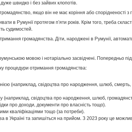
дуже швидко і без зайвих клопотів.
 громадянство, якщо він не має коріння або спорідненості з
вати в Румунії протягом п'яти років. Крім того, треба склас
сть судимостей.
тримання громадянства. Діти, народжені в Румунії, автома
 румунською мовою і нотаріально засвідчені. Попередньо пі
тку процедури отримання громадянства:
унією (наприклад, свідоцтва про народження, шлюб, смерть, 
 (наприклад, свідоцтва про народження, шлюб, громадянст
дки про доходи, документи про власність тощо).
ними кваліфікаціями тощо (за потреби).
ва в Україні та запишіться на прийом. З 2023 року це можли