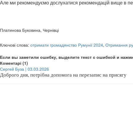
Але ми рекомендуємо дослухатися рекомендацій вище в перш
Ви могли шукати інформацію по цим фразам: отримати громадянств
Платинова Буковина, Чернівці
Ключові слова:
отримати громадянство Румунії 2024
,
Отримання ру
Если вы заметили ошибку, выделите текст с ошибкой и нажми
Коментарі (1)
Сергей Буза | 03.03.2026
Доброго дня, потрібна допомога на перезапис на присягу