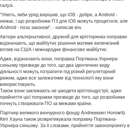
галузі.
"Уявіть, якби уряд вирішив, що iOS - добре, а Android -
немає, і що розробники ПЗ для iOS можуть процвітати, але
Android - поза законом", - написав він.
Автори альтернативної, дружній для кріпторинка поправки
відзначають, що майбутнє рішення матиме величезний
вплив на США і міжнародне фінансове майбутнє.
Адже, відзначають вони, поправка Портмана-Уорнера-
синьому призведе до того, що два ідентичних виду
діяльності можуть потрапити під різний регуляторний
режим, адже все залежатиме від технології яку вони
використовують.
Також вони закликають не шкодити кріптоіндустріі, адже
прийняття цієї поправки призведе до того, що розробники
почнуть створювати ПО за межами країни.
Партнер великого венчурного фонду Andreessen Horowitz
Кеті Хауна також розкритикувала поправку Портмана-
Уорнера-синьому. За її словами, прийняття законопроекту в