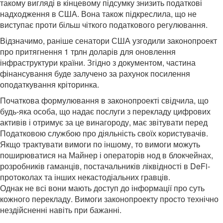
такому вигляді в кінцевому підсумку знизить податкові
надходження в США. Вона також підкреслила, що не
виступає проти більш чіткого податкового регулювання.
Відзначимо, раніше сенатори США узгодили законопроект
про притягнення 1 трлн доларів для оновлення
інфраструктури країни. Згідно з документом, частина
фінансування буде залучено за рахунок посилення
оподаткування кріторинка.
Початкова формулювання в законопроекті свідчила, що
будь-яка особа, що надає послуги з перекладу цифрових
активів і отримує за це винагороду, має звітувати перед
Податковою службою про діяльність своїх користувачів.
Якщо трактувати вимоги по іншому, то вимоги можуть
поширюватися на Майнер і операторів нод в блокчейнах,
розробників гаманців, постачальників ліквідності в DeFi-
протоколах та інших некастодіальних гравців.
Однак не всі вони мають доступ до інформації про суть
кожного перекладу. Вимоги законопроекту просто технічно
нездійсненні навіть при бажанні.