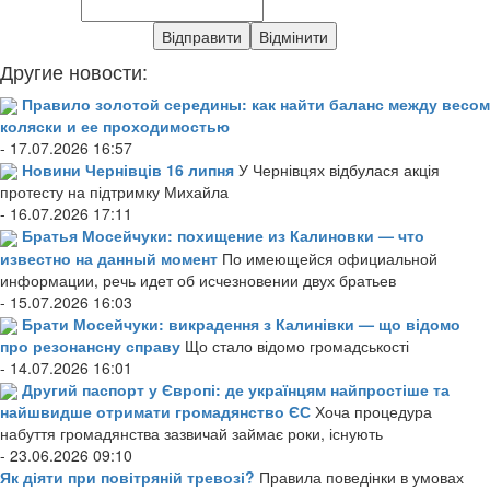
Другие новости:
Правило золотой середины: как найти баланс между весом
коляски и ее проходимостью
- 17.07.2026 16:57
Новини Чернівців 16 липня
У Чернівцях відбулася акція
протесту на підтримку Михайла
- 16.07.2026 17:11
Братья Мосейчуки: похищение из Калиновки — что
известно на данный момент
По имеющейся официальной
информации, речь идет об исчезновении двух братьев
- 15.07.2026 16:03
Брати Мосейчуки: викрадення з Калинівки — що відомо
про резонансну справу
Що стало відомо громадськості
- 14.07.2026 16:01
Другий паспорт у Європі: де українцям найпростіше та
найшвидше отримати громадянство ЄС
Хоча процедура
набуття громадянства зазвичай займає роки, існують
- 23.06.2026 09:10
Як діяти при повітряній тревозі?
Правила поведінки в умовах