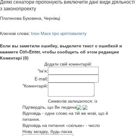
Деякі сенатори пропонують виключити дані види діяльності
з законопроекту
Платинова Буковина, Чернівці
Ключові слова:
Ілон Маск про кріптовалюту
Если вы заметили ошибку, выделите текст с ошибкой и
нажмите Ctrl+Enter, чтобы сообщить об этом редакции
Коментарі (0)
Додати свій коментарій:
*
Ім'я:
E-mail:
*
Коментарій:
Символів залишилося:
із
Підтвердіть, що Ви людина
Відповідь - одне слово на тій же мові, що й
питання.
Відповідь на питання «скільки» - число
Нову загадку, будь-ласка