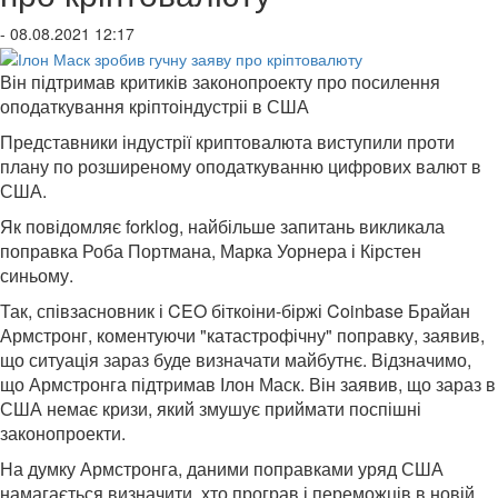
- 08.08.2021 12:17
Він підтримав критиків законопроекту про посилення
оподаткування кріптоіндустріі в США
Представники індустрії криптовалюта виступили проти
плану по розширеному оподаткуванню цифрових валют в
США.
Як повідомляє forklog, найбільше запитань викликала
поправка Роба Портмана, Марка Уорнера і Кірстен
синьому.
Так, співзасновник і CEO біткоіни-біржі Coinbase Брайан
Армстронг, коментуючи "катастрофічну" поправку, заявив,
що ситуація зараз буде визначати майбутнє. Відзначимо,
що Армстронга підтримав Ілон Маск. Він заявив, що зараз в
США немає кризи, який змушує приймати поспішні
законопроекти.
На думку Армстронга, даними поправками уряд США
намагається визначити, хто програв і переможців в новій