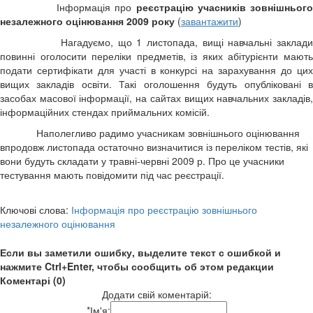
Інформація про
реєстрацію учасників зовнішньог
незалежного оцінювання 2009 року
(
завантажити
)
Нагадуємо, що 1 листопада, вищі навчальні заклади
повинні оголосити переліки предметів, із яких абітурієнти мають
подати сертифікати для участі в конкурсі на зарахування до цих
вищих закладів освіти. Такі оголошення будуть опубліковані в
засобах масової інформації, на сайтах вищих навчальних закладів,
інформаційних стендах приймальних комісій.
Наполегливо радимо учасникам зовнішнього оцінювання
впродовж листопада остаточно визначитися із переліком тестів, які
вони будуть складати у травні-червні 2009 р. Про це учасники
тестування мають повідомити під час реєстрації.
Ключові слова:
Інформація про реєстрацію зовнішнього
незалежного оцінювання
Если вы заметили ошибку, выделите текст с ошибкой и
нажмите Ctrl+Enter, чтобы сообщить об этом редакции
Коментарі (0)
Додати свій коментарій:
*
Ім'я: