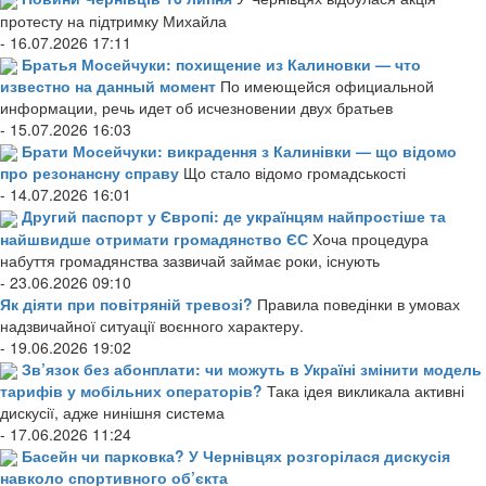
протесту на підтримку Михайла
- 16.07.2026 17:11
Братья Мосейчуки: похищение из Калиновки — что
известно на данный момент
По имеющейся официальной
информации, речь идет об исчезновении двух братьев
- 15.07.2026 16:03
Брати Мосейчуки: викрадення з Калинівки — що відомо
про резонансну справу
Що стало відомо громадськості
- 14.07.2026 16:01
Другий паспорт у Європі: де українцям найпростіше та
найшвидше отримати громадянство ЄС
Хоча процедура
набуття громадянства зазвичай займає роки, існують
- 23.06.2026 09:10
Як діяти при повітряній тревозі?
Правила поведінки в умовах
надзвичайної ситуації воєнного характеру.
- 19.06.2026 19:02
Зв’язок без абонплати: чи можуть в Україні змінити модель
тарифів у мобільних операторів?
Така ідея викликала активні
дискусії, адже нинішня система
- 17.06.2026 11:24
Басейн чи парковка? У Чернівцях розгорілася дискусія
навколо спортивного об’єкта