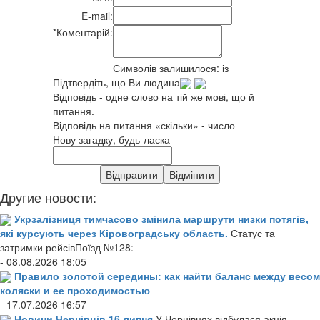
E-mail:
*
Коментарій:
Символів залишилося:
із
Підтвердіть, що Ви людина
Відповідь - одне слово на тій же мові, що й
питання.
Відповідь на питання «скільки» - число
Нову загадку, будь-ласка
Другие новости:
Укрзалізниця тимчасово змінила маршрути низки потягів,
які курсують через Кіровоградську область.
Статус та
затримки рейсівПоїзд №128:
- 08.08.2026 18:05
Правило золотой середины: как найти баланс между весом
коляски и ее проходимостью
- 17.07.2026 16:57
Новини Чернівців 16 липня
У Чернівцях відбулася акція