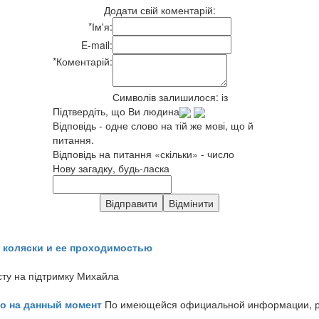
Додати свій коментарій:
*
Ім'я:
E-mail:
*
Коментарій:
Символів залишилося:
із
Підтвердіть, що Ви людина
Відповідь - одне слово на тій же мові, що й
питання.
Відповідь на питання «скільки» - число
Нову загадку, будь-ласка
 коляски и ее проходимостью
сту на підтримку Михайла
но на данный момент
По имеющейся официальной информации, реч