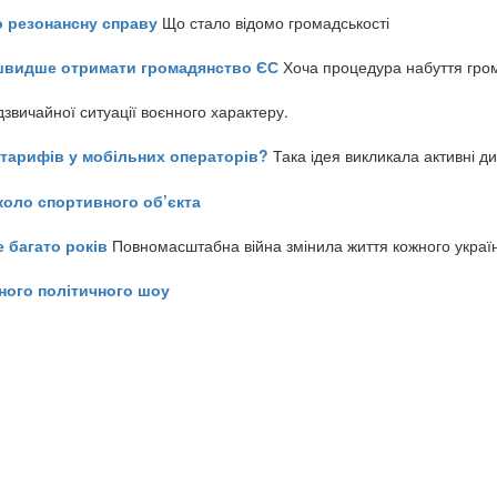
о резонансну справу
Що стало відомо громадськості
айшвидше отримати громадянство ЄС
Хоча процедура набуття гром
звичайної ситуації воєнного характеру.
ь тарифів у мобільних операторів?
Така ідея викликала активні д
коло спортивного об’єкта
е багато років
Повномасштабна війна змінила життя кожного украї
ного політичного шоу