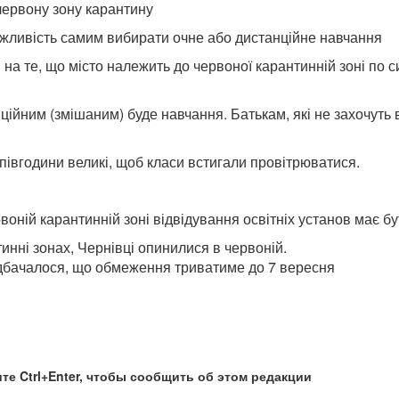
червону зону карантину
жливість самим вибирати очне або дистанційне навчання
на те, що місто належить до червоної карантинній зоні по с
ійним (змішаним) буде навчання. Батькам, які не захочуть в
о півгодини великі, щоб класи встигали провітрюватися.
воній карантинній зоні відвідування освітніх установ має б
инні зонах, Чернівці опинилися в червоній.
едбачалося, що обмеження триватиме до 7 вересня
те Ctrl+Enter, чтобы сообщить об этом редакции