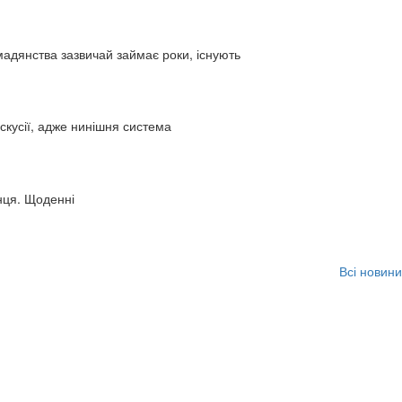
адянства зазвичай займає роки, існують
искусії, адже нинішня система
нця. Щоденні
Всі новини