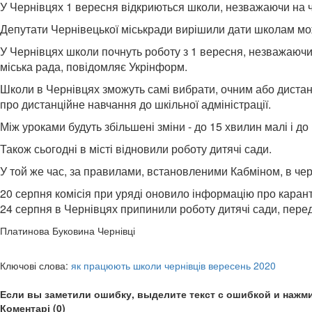
У Чернівцях 1 вересня відкриються школи, незважаючи на 
Депутати Чернівецької міськради вирішили дати школам мо
У Чернівцях школи почнуть роботу з 1 вересня, незважаючи 
міська рада, повідомляє Укрінформ.
Школи в Чернівцях зможуть самі вибрати, очним або дистанц
про дистанційне навчання до шкільної адміністрації.
Між уроками будуть збільшені зміни - до 15 хвилин малі і д
Також сьогодні в місті відновили роботу дитячі сади.
У той же час, за правилами, встановленими Кабміном, в чер
20 серпня комісія при уряді оновило інформацію про карант
24 серпня в Чернівцях припинили роботу дитячі сади, пер
Платинова Буковина Чернівці
Ключові слова:
як працюють школи чернівців вересень 2020
Если вы заметили ошибку, выделите текст с ошибкой и нажми
Коментарі (0)