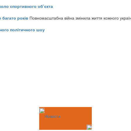
коло спортивного об’єкта
е багато років
Повномасштабна війна змінила життя кожного украї
ного політичного шоу
Новости