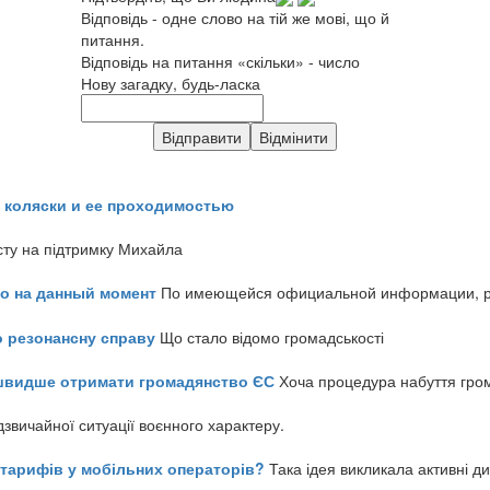
Відповідь - одне слово на тій же мові, що й
питання.
Відповідь на питання «скільки» - число
Нову загадку, будь-ласка
 коляски и ее проходимостью
сту на підтримку Михайла
но на данный момент
По имеющейся официальной информации, реч
о резонансну справу
Що стало відомо громадськості
айшвидше отримати громадянство ЄС
Хоча процедура набуття гром
звичайної ситуації воєнного характеру.
ь тарифів у мобільних операторів?
Така ідея викликала активні д