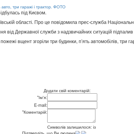
відбулась під Києвом.
ькій області. Про це повідомила прес-служба Національної
я від Державної служби з надзвичайних ситуацій підпалив су
пожежі вщент згоріли три будинки, п'ять автомобілів, три гар
Додати свій коментарій:
*
Ім'я:
E-mail:
*
Коментарій:
Символів залишилося:
із
Підтвердіть, що Ви людина