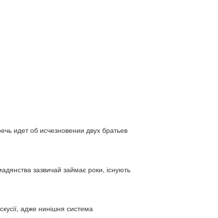
ь идет об исчезновении двух братьев
адянства зазвичай займає роки, існують
искусії, адже нинішня система