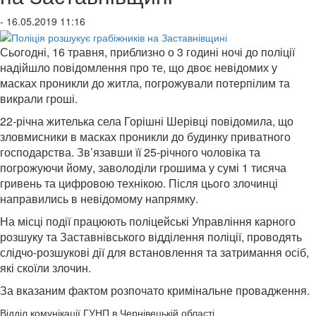
- 16.05.2019 11:16
Сьогодні, 16 травня, приблизно о 3 годині ночі до поліції
надійшло повідомлення про те, що двоє невідомих у
масках проникли до житла, погрожували потерпілим та
викрали гроші.
22-річна жителька села Горішні Шерівці повідомила, що
зловмисники в масках проникли до будинку приватного
господарства. Зв’язавши її 25-річного чоловіка та
погрожуючи йому, заволоділи грошима у сумі 1 тисяча
гривень та цифровою технікою. Після цього злочинці
направились в невідомому напрямку.
На місці події працюють поліцейські Управління карного
розшуку та Заставнівського відділення поліції, проводять
слідчо-розшукові дії для встановлення та затримання осіб,
які скоїли злочин.
За вказаним фактом розпочато кримінальне провадження.
Відділ комунікації ГУНП в Чернівецькій області