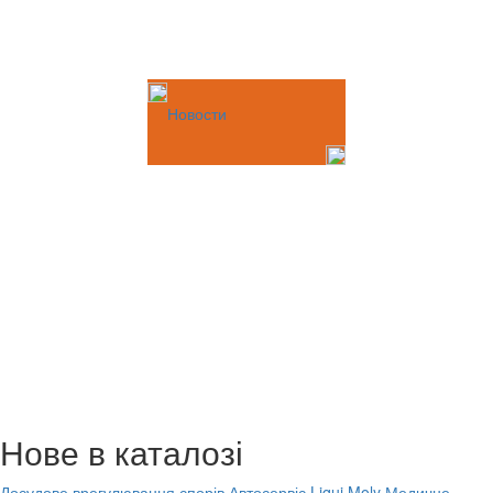
Новости
Нове в каталозі
Досудове врегулювання спорів
Автосервіс Liqui Moly
Медичне