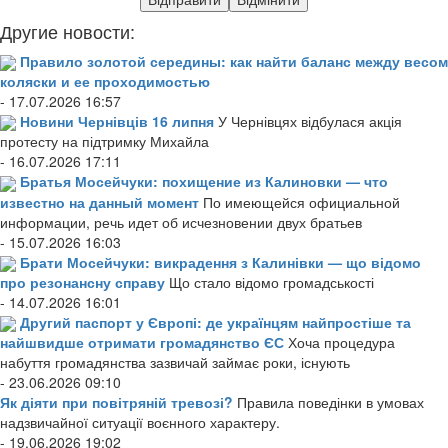
Другие новости:
Правило золотой середины: как найти баланс между весом
коляски и ее проходимостью
- 17.07.2026 16:57
Новини Чернівців 16 липня
У Чернівцях відбулася акція
протесту на підтримку Михайла
- 16.07.2026 17:11
Братья Мосейчуки: похищение из Калиновки — что
известно на данный момент
По имеющейся официальной
информации, речь идет об исчезновении двух братьев
- 15.07.2026 16:03
Брати Мосейчуки: викрадення з Калинівки — що відомо
про резонансну справу
Що стало відомо громадськості
- 14.07.2026 16:01
Другий паспорт у Європі: де українцям найпростіше та
найшвидше отримати громадянство ЄС
Хоча процедура
набуття громадянства зазвичай займає роки, існують
- 23.06.2026 09:10
Як діяти при повітряній тревозі?
Правила поведінки в умовах
надзвичайної ситуації воєнного характеру.
- 19.06.2026 19:02