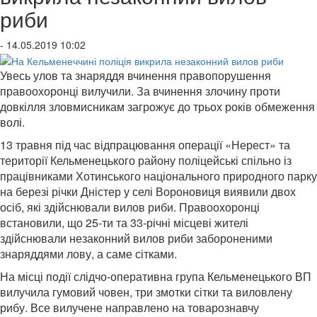
риби
- 14.05.2019 10:02
Увесь улов та знаряддя вчинення правопорушення
правоохоронці вилучили. За вчинення злочину проти
довкілля зловмисникам загрожує до трьох років обмеження
волі.
13 травня під час відпрацювання операції «Нерест» та
території Кельменецького району поліцейські спільно із
працівниками Хотинського національного природного парку
на березі річки Дністер у селі Вороновиця виявили двох
осіб, які здійснювали вилов риби. Правоохоронці
встановили, що 25-ти та 33-річні місцеві жителі
здійснювали незаконний вилов риби забороненими
знаряддями лову, а саме сітками.
На місці події слідчо-оперативна група Кельменецького ВП
вилучила гумовий човен, три змотки сітки та виловлену
рибу. Все вилучене направлено на товарознавчу