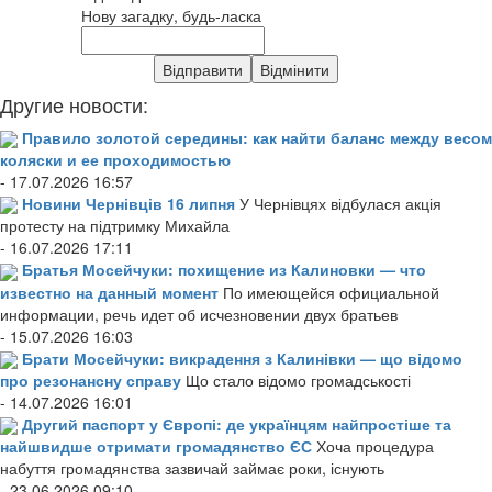
Нову загадку, будь-ласка
Другие новости:
Правило золотой середины: как найти баланс между весом
коляски и ее проходимостью
- 17.07.2026 16:57
Новини Чернівців 16 липня
У Чернівцях відбулася акція
протесту на підтримку Михайла
- 16.07.2026 17:11
Братья Мосейчуки: похищение из Калиновки — что
известно на данный момент
По имеющейся официальной
информации, речь идет об исчезновении двух братьев
- 15.07.2026 16:03
Брати Мосейчуки: викрадення з Калинівки — що відомо
про резонансну справу
Що стало відомо громадськості
- 14.07.2026 16:01
Другий паспорт у Європі: де українцям найпростіше та
найшвидше отримати громадянство ЄС
Хоча процедура
набуття громадянства зазвичай займає роки, існують
- 23.06.2026 09:10