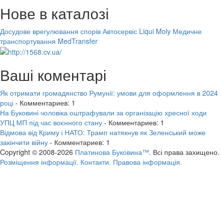
Нове в каталозі
Досудове врегулювання спорів
Автосервіс Liqui Moly
Медичне
транспортування MedTransfer
Ваші коментарі
Як отримати громадянство Румунії: умови для оформлення в 2024
році
- Комментариев: 1
На Буковині чоловіка оштрафували за організацію хресної ходи
УПЦ МП під час воєнного стану
- Комментариев: 1
Відмова від Криму і НАТО: Трамп натякнув як Зеленський може
закінчити війну
- Комментариев: 1
Copyright © 2008-2026
Платинова Буковина™.
Всі права захищено.
Розміщення інформації.
Контакти.
Правова інформація.