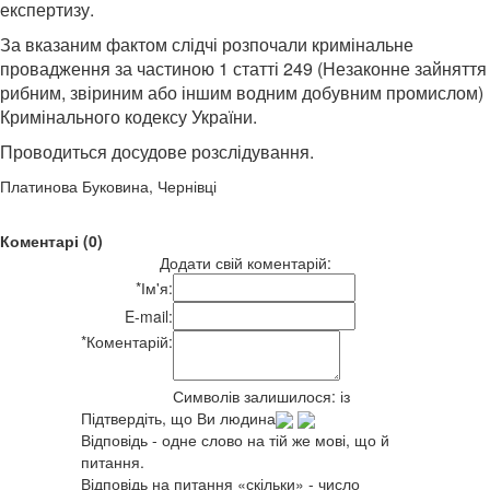
експертизу.
За вказаним фактом слідчі розпочали кримінальне
провадження за частиною 1 статті 249 (Незаконне зайняття
рибним, звіриним або іншим водним добувним промислом)
Кримінального кодексу України.
Проводиться досудове розслідування.
Платинова Буковина, Чернівці
Коментарі (0)
Додати свій коментарій:
*
Ім'я:
E-mail:
*
Коментарій:
Символів залишилося:
із
Підтвердіть, що Ви людина
Відповідь - одне слово на тій же мові, що й
питання.
Відповідь на питання «скільки» - число