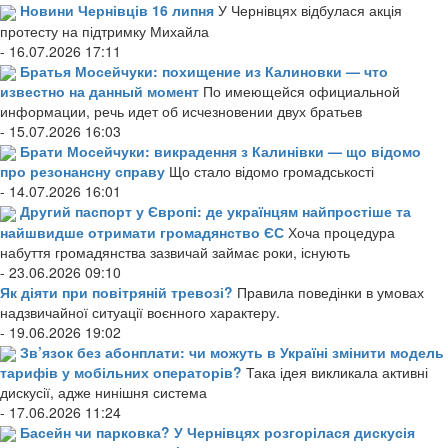
Новини Чернівців 16 липня
У Чернівцях відбулася акція
протесту на підтримку Михайла
- 16.07.2026 17:11
Братья Мосейчуки: похищение из Калиновки — что
известно на данный момент
По имеющейся официальной
информации, речь идет об исчезновении двух братьев
- 15.07.2026 16:03
Брати Мосейчуки: викрадення з Калинівки — що відомо
про резонансну справу
Що стало відомо громадськості
- 14.07.2026 16:01
Другий паспорт у Європі: де українцям найпростіше та
найшвидше отримати громадянство ЄС
Хоча процедура
набуття громадянства зазвичай займає роки, існують
- 23.06.2026 09:10
Як діяти при повітряній тревозі?
Правила поведінки в умовах
надзвичайної ситуації воєнного характеру.
- 19.06.2026 19:02
Зв’язок без абонплати: чи можуть в Україні змінити модель
тарифів у мобільних операторів?
Така ідея викликала активні
дискусії, адже нинішня система
- 17.06.2026 11:24
Басейн чи парковка? У Чернівцях розгорілася дискусія