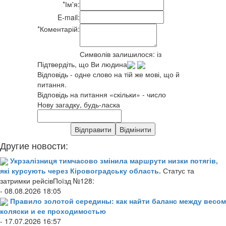
*
Ім'я:
E-mail:
*
Коментарій:
Символів залишилося:
із
Підтвердіть, що Ви людина
Відповідь - одне слово на тій же мові, що й
питання.
Відповідь на питання «скільки» - число
Нову загадку, будь-ласка
Другие новости:
Укрзалізниця тимчасово змінила маршрути низки потягів,
які курсують через Кіровоградську область.
Статус та
затримки рейсівПоїзд №128:
- 08.08.2026 18:05
Правило золотой середины: как найти баланс между весом
коляски и ее проходимостью
- 17.07.2026 16:57