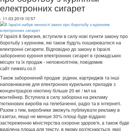
електронних сигарет
- 11.03.2019 10:57
У Ізраїлі 8 березня, вступили в силу нові пункти закону про
боротьбу з курінням, які також будуть поширюватися на
електронні сигарети.
Відповідно до закону в Ізраілі
заборонено куріння електронних сигарет в громадських
місцях та їх продаж - неповнолітнім, повідомив
сайт
newsru.co.il
Також заборонений продаж рідини, картриджів та інші
наповнювачів для електронних курильних приладів з
концентрацією нікотину більше 20 мг / мл на
контейнер.
Вступила в силу заборона на рекламу
тютюнових виробів на телебаченні, радіо та в інтернеті.
Разом з тим, виробники зможуть публікувати рекламу в
газетах, якщо не менше 30% площі буде віддано
застереженню міністерства охорони здоров'я, а також буде
виділена площа для тексту, в якому роз'яснюється, якої