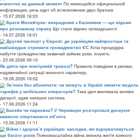
известно на данный момент
По имеющейся официальной
информации, речь идет об исчезновении двух братьев
- 15.07.2026 16:03
Брати Мосейчуки: викрадення з Калинівки — що відомо
про резонансну справу
Що стало відомо громадськості
- 14.07.2026 16:01
Другий паспорт у Європі: де українцям найпростіше та
найшвидше отримати громадянство ЄС
Хоча процедура
набуття громадянства зазвичай займає роки, існують
- 23.06.2026 09:10
Як діяти при повітряній тревозі?
Правила поведінки в умовах
надзвичайної ситуації воєнного характеру.
- 19.06.2026 19:02
Зв’язок без абонплати: чи можуть в Україні змінити модель
тарифів у мобільних операторів?
Така ідея викликала активні
дискусії, адже нинішня система
- 17.06.2026 11:24
Басейн чи парковка? У Чернівцях розгорілася дискусія
навколо спортивного об’єкта
- 15.06.2026 11:11
Війна і здоров’я українців: наслідки, які відчуватимуться
ще багато років
Повномасштабна війна змінила життя кожного