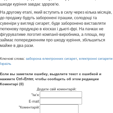
шкоди куріння завдає здоров'ю.
На другому етапі, який вступить в силу через кілька місяців,
до продажу будуть заборонені іграшки, солодощі та
сувеніри у вигляді сигарет, буде заборонено виставляти
тютюнову продукцію в кіосках і дьюті-фрі. На пачках не
фігуруватиме логотип компанії-виробника, а площа, яку
займає попередженням про шкоду куріння, збільшиться
майже в два рази.
Ключові слова:
заборона електронних сигарет
,
електронні сигарети
Ізраіль
Если вы заметили ошибку, выделите текст с ошибкой и
нажмите Ctrl+Enter, чтобы сообщить об этом редакции
Коментарі (0)
Додати свій коментарій:
*
Ім'я:
E-mail:
*
Коментарій: