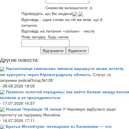
Символів залишилося:
із
Підтвердіть, що Ви людина
Відповідь - одне слово на тій же мові, що й
питання.
Відповідь на питання «скільки» - число
Нову загадку, будь-ласка
Другие новости:
Укрзалізниця тимчасово змінила маршрути низки потягів,
які курсують через Кіровоградську область.
Статус та
затримки рейсівПоїзд №128:
- 08.08.2026 18:05
Правило золотой середины: как найти баланс между весом
коляски и ее проходимостью
- 17.07.2026 16:57
Новини Чернівців 16 липня
У Чернівцях відбулася акція
протесту на підтримку Михайла
- 16.07.2026 17:11
Братья Мосейчуки: похищение из Калиновки — что