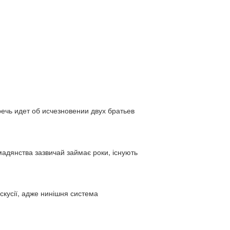
ь идет об исчезновении двух братьев
адянства зазвичай займає роки, існують
искусії, адже нинішня система