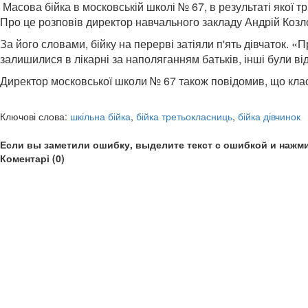
Масова бійка в московській школі № 67, в результаті якої т
Про це розповів директор навчального закладу Андрій Козл
За його словами, бійку на перерві затіяли п'ять дівчаток. 
залишилися в лікарні за наполяганням батьків, інші були ві
Директор московської школи № 67 також повідомив, що класни
Ключові слова:
шкільна бійка
,
бійка третьокласниць
,
бійка дівчинок
Если вы заметили ошибку, выделите текст с ошибкой и нажми
Коментарі (0)