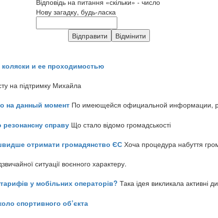
Відповідь на питання «скільки» - число
Нову загадку, будь-ласка
 коляски и ее проходимостью
сту на підтримку Михайла
но на данный момент
По имеющейся официальной информации, реч
о резонансну справу
Що стало відомо громадськості
айшвидше отримати громадянство ЄС
Хоча процедура набуття гром
звичайної ситуації воєнного характеру.
ь тарифів у мобільних операторів?
Така ідея викликала активні д
коло спортивного об’єкта