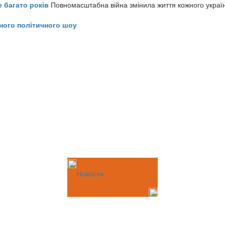
е багато років
Повномасштабна війна змінила життя кожного украї
ного політичного шоу
Новости