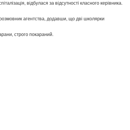
італізація, відбулася за відсутності класного керівника.
піврозмовник агентства, додавши, що дві школярки
арани, строго покараний.