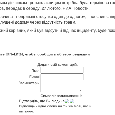
рьом дівчинкам третьокласницям потрібна була термінова госп
ов, передає в середу, 27 лютого, РИА Новости.
«Причина - неприязні стосунки один до одного», - пояснив с
дпущені додому через відсутність травм.
й керівник, який був відсутній під час інциденту, буде пок
те Ctrl+Enter, чтобы сообщить об этом редакции
Додати свій коментарій:
*
Ім'я:
E-mail:
*
Коментарій:
Символів залишилося:
із
Підтвердіть, що Ви людина
Відповідь - одне слово на тій же мові, що й
питання.