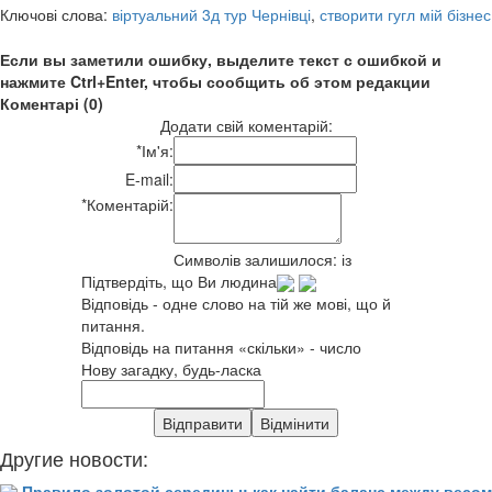
Ключові слова:
віртуальний 3д тур Чернівці
,
створити гугл мій бізнес
Если вы заметили ошибку, выделите текст с ошибкой и
нажмите Ctrl+Enter, чтобы сообщить об этом редакции
Коментарі (0)
Додати свій коментарій:
*
Ім'я:
E-mail:
*
Коментарій:
Символів залишилося:
із
Підтвердіть, що Ви людина
Відповідь - одне слово на тій же мові, що й
питання.
Відповідь на питання «скільки» - число
Нову загадку, будь-ласка
Другие новости:
Правило золотой середины: как найти баланс между весом