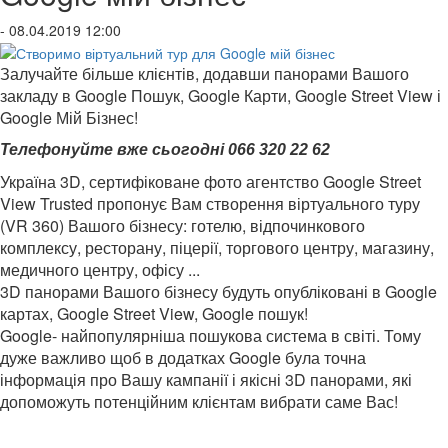
- 08.04.2019 12:00
Залучайте
більше
клієнтів
,
додавши
панорами
Вашого
закладу
в
Google
Пошук
,
Google
Карти
,
Google Street View
і
Google
Мій
Бізнес
!
Телефонуйте вже сьогодні 066 320 22 62
Україна 3D, сертифіковане фото агентство Google Street
View Trusted пропонує Вам створення віртуального туру
(VR 360) Вашого бізнесу: готелю, відпочинкового
комплексу, ресторану, піцерії, торгового центру, магазину,
медичного центру, офісу ...
3D панорами Вашого бізнесу будуть опубліковані в Google
картах, Google Street View, Google пошук!
Google- найпопулярніша пошукова система в світі. Тому
дуже важливо щоб в додатках Google була точна
інформація про Вашу кампанії і якісні 3D панорами, які
допоможуть потенційним клієнтам вибрати саме Вас!