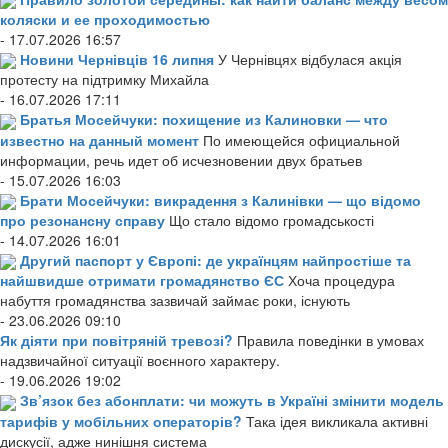
коляски и ее проходимостью
- 17.07.2026 16:57
Новини Чернівців 16 липня
У Чернівцях відбулася акція
протесту на підтримку Михайла
- 16.07.2026 17:11
Братья Мосейчуки: похищение из Калиновки — что
известно на данный момент
По имеющейся официальной
информации, речь идет об исчезновении двух братьев
- 15.07.2026 16:03
Брати Мосейчуки: викрадення з Калинівки — що відомо
про резонансну справу
Що стало відомо громадськості
- 14.07.2026 16:01
Другий паспорт у Європі: де українцям найпростіше та
найшвидше отримати громадянство ЄС
Хоча процедура
набуття громадянства зазвичай займає роки, існують
- 23.06.2026 09:10
Як діяти при повітряній тревозі?
Правила поведінки в умовах
надзвичайної ситуації воєнного характеру.
- 19.06.2026 19:02
Зв’язок без абонплати: чи можуть в Україні змінити модель
тарифів у мобільних операторів?
Така ідея викликала активні
дискусії, адже нинішня система