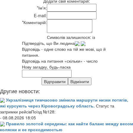
Додати свій коментарій:
*
Ім'я:
E-mail:
*
Коментарій:
Символів залишилося:
із
Підтвердіть, що Ви людина
Відповідь - одне слово на тій же мові, що й
питання.
Відповідь на питання «скільки» - число
Нову загадку, будь-ласка
Другие новости:
Укрзалізниця тимчасово змінила маршрути низки потягів,
які курсують через Кіровоградську область.
Статус та
затримки рейсівПоїзд №128:
- 08.08.2026 18:05
Правило золотой середины: как найти баланс между весом
коляски и ее проходимостью