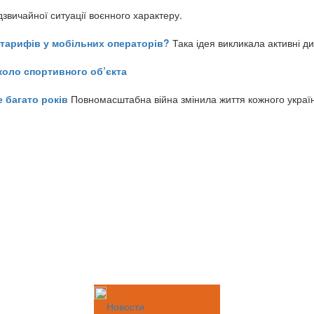
звичайної ситуації воєнного характеру.
ь тарифів у мобільних операторів?
Така ідея викликала активні д
коло спортивного об’єкта
е багато років
Повномасштабна війна змінила життя кожного украї
Новости