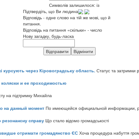
Символів залишилося:
із
Підтвердіть, що Ви людина
Відповідь - одне слово на тій же мові, що й
питання.
Відповідь на питання «скільки» - число
Нову загадку, будь-ласка
кі курсують через Кіровоградську область.
Статус та затримки 
 коляски и ее проходимостью
сту на підтримку Михайла
но на данный момент
По имеющейся официальной информации, реч
о резонансну справу
Що стало відомо громадськості
айшвидше отримати громадянство ЄС
Хоча процедура набуття гром