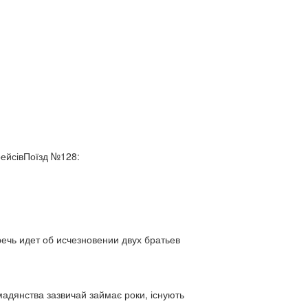
рейсівПоїзд №128:
ь идет об исчезновении двух братьев
адянства зазвичай займає роки, існують