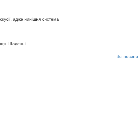
искусії, адже нинішня система
нця. Щоденні
Всі новини