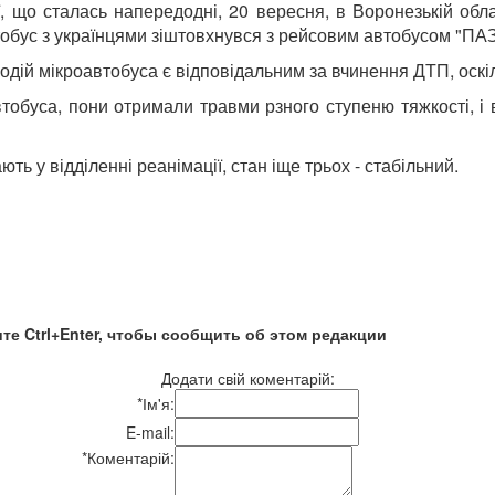
, що сталась напередодні, 20 вересня, в Воронезькій обл
втобус з українцями зіштовхнувся з рейсовим автобусом "ПАЗ
ій мікроавтобуса є відповідальним за вчинення ДТП, оскіль
буса, пони отримали травми рзного ступеню тяжкості, і вс
ь у відділенні реанімації, стан іще трьох - стабільний.
те Ctrl+Enter, чтобы сообщить об этом редакции
Додати свій коментарій:
*
Ім'я:
E-mail:
*
Коментарій: