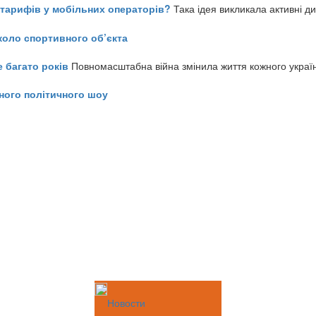
ь тарифів у мобільних операторів?
Така ідея викликала активні д
коло спортивного об’єкта
е багато років
Повномасштабна війна змінила життя кожного украї
ного політичного шоу
Новости