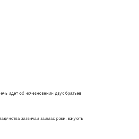
ь идет об исчезновении двух братьев
адянства зазвичай займає роки, існують