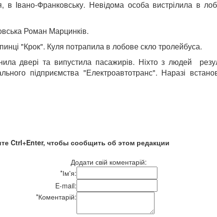
, в Івано-Франковську. Невідома особа вистрілила в лоб
ковська Роман Марцинків.
пинці "Крок". Куля потрапила в лобове скло тролейбуса.
нила двері та випустила пасажирів. Ніхто з людей резул
льного підприємства "Електроавтотранс". Наразі встанов
те Ctrl+Enter, чтобы сообщить об этом редакции
Додати свій коментарій:
*
Ім'я:
E-mail:
*
Коментарій: