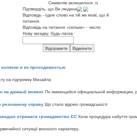
Символів залишилося:
із
Підтвердіть, що Ви людина
Відповідь - одне слово на тій же мові, що й
питання.
Відповідь на питання «скільки» - число
Нову загадку, будь-ласка
 коляски и ее проходимостью
сту на підтримку Михайла
но на данный момент
По имеющейся официальной информации, реч
о резонансну справу
Що стало відомо громадськості
айшвидше отримати громадянство ЄС
Хоча процедура набуття гром
звичайної ситуації воєнного характеру.