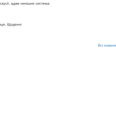
искусії, адже нинішня система
нця. Щоденні
Всі новини