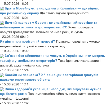
- 15.07.2026 16:03
Брати Мосейчуки: викрадення з Калинівки — що відомо
про резонансну справу
Що стало відомо громадськості
- 14.07.2026 16:01
Другий паспорт у Європі: де українцям найпростіше та
найшвидше отримати громадянство ЄС
Хоча процедура
набуття громадянства зазвичай займає роки, існують
- 23.06.2026 09:10
Як діяти при повітряній тревозі?
Правила поведінки в умовах
надзвичайної ситуації воєнного характеру.
- 19.06.2026 19:02
Зв’язок без абонплати: чи можуть в Україні змінити модель
тарифів у мобільних операторів?
Така ідея викликала активні
дискусії, адже нинішня система
- 17.06.2026 11:24
Басейн чи парковка? У Чернівцях розгорілася дискусія
навколо спортивного об’єкта
- 15.06.2026 11:11
Війна і здоров’я українців: наслідки, які відчуватимуться
ще багато років
Повномасштабна війна змінила життя кожного
українця. Щоденні
- 15.06.2026 11:02