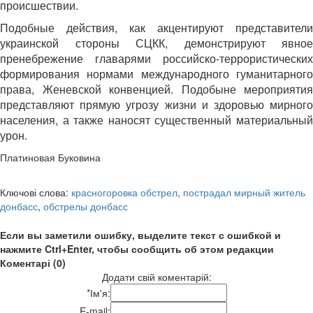
происшествии.
Подобные действия, как акцентируют представители
украинской стороны СЦКК, демонстрируют явное
пренебрежение главарями российско-террористических
формирования нормами международного гуманитарного
права, Женевской конвенцией. Подобыне мероприятия
представляют прямую угрозу жизни и здоровью мирного
населения, а также наносят существенный материальный
урон.
Платиновая Буковина
Ключові слова:
красногоровка обстрел
,
пострадал мирный житель
донбасс
,
обстрелы донбасс
Если вы заметили ошибку, выделите текст с ошибкой и
нажмите Ctrl+Enter, чтобы сообщить об этом редакции
Коментарі (0)
Додати свій коментарій:
*
Ім'я:
E-mail: