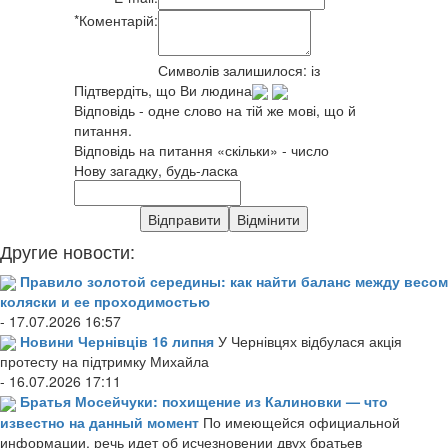
*
Коментарій:
Символів залишилося:
із
Підтвердіть, що Ви людина
Відповідь - одне слово на тій же мові, що й
питання.
Відповідь на питання «скільки» - число
Нову загадку, будь-ласка
Другие новости:
Правило золотой середины: как найти баланс между весом
коляски и ее проходимостью
- 17.07.2026 16:57
Новини Чернівців 16 липня
У Чернівцях відбулася акція
протесту на підтримку Михайла
- 16.07.2026 17:11
Братья Мосейчуки: похищение из Калиновки — что
известно на данный момент
По имеющейся официальной
информации, речь идет об исчезновении двух братьев