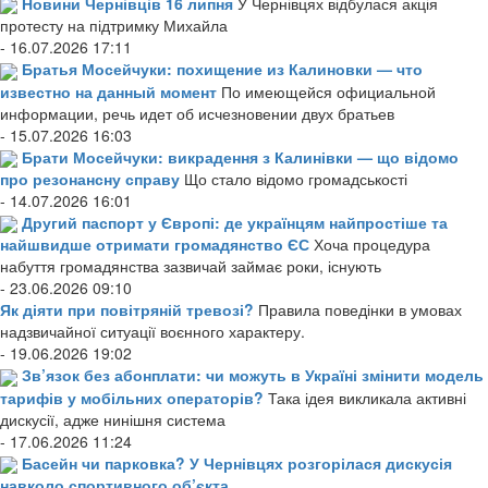
Новини Чернівців 16 липня
У Чернівцях відбулася акція
протесту на підтримку Михайла
- 16.07.2026 17:11
Братья Мосейчуки: похищение из Калиновки — что
известно на данный момент
По имеющейся официальной
информации, речь идет об исчезновении двух братьев
- 15.07.2026 16:03
Брати Мосейчуки: викрадення з Калинівки — що відомо
про резонансну справу
Що стало відомо громадськості
- 14.07.2026 16:01
Другий паспорт у Європі: де українцям найпростіше та
найшвидше отримати громадянство ЄС
Хоча процедура
набуття громадянства зазвичай займає роки, існують
- 23.06.2026 09:10
Як діяти при повітряній тревозі?
Правила поведінки в умовах
надзвичайної ситуації воєнного характеру.
- 19.06.2026 19:02
Зв’язок без абонплати: чи можуть в Україні змінити модель
тарифів у мобільних операторів?
Така ідея викликала активні
дискусії, адже нинішня система
- 17.06.2026 11:24
Басейн чи парковка? У Чернівцях розгорілася дискусія
навколо спортивного об’єкта