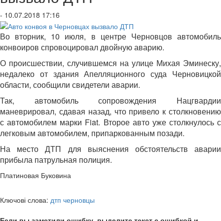
- 10.07.2018 17:16
Во вторник, 10 июля, в центре Черновцов автомобиль
конвоиров спровоцировал двойную аварию.
О происшествии, случившемся на улице Михая Эминеску,
недалеко от здания Апелляционного суда Черновицкой
области, сообщили свидетели аварии.
Так, автомобиль сопровождения Нацгвардии
маневрировал, сдавая назад, что привело к столкновению
с автомобилем марки Fiat. Второе авто уже столкнулось с
легковым автомобилем, припаркованным позади.
На место ДТП для выяснения обстоятельств аварии
прибыла патрульная полиция.
Платиновая Буковина
Ключові слова:
дтп черновцы
Если вы заметили ошибку, выделите текст с ошибкой и