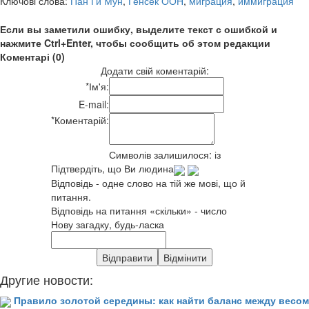
Ключові слова:
Пан Ги Мун
,
Генсек ООН
,
миграция
,
иммиграция
Если вы заметили ошибку, выделите текст с ошибкой и
нажмите Ctrl+Enter, чтобы сообщить об этом редакции
Коментарі (0)
Додати свій коментарій:
*
Ім'я:
E-mail:
*
Коментарій:
Символів залишилося:
із
Підтвердіть, що Ви людина
Відповідь - одне слово на тій же мові, що й
питання.
Відповідь на питання «скільки» - число
Нову загадку, будь-ласка
Другие новости:
Правило золотой середины: как найти баланс между весом