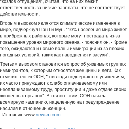
"козлов отпущения", считая, что на них лежит
ответственность за низкие зарплаты, что не соответствует
действительности.
Вторым вызовом являются климатические изменения в
мире, подчеркнул Пан Ги Мун. "10% населения мира живет
в прибрежных районах, которые могут пострадать из-за
повышения уровня мирового океана, - пояснил он. - Кроме
того, ожидаются и новые волны иммиграции из-за плохих
погодных условий, таких как наводнения и засухи".
Третьим вызовом становится вопрос об уязвимых группах
иммигрантов, к которым относятся женщины и дети. Как
отметил генсек ООН, "эти люди подвергаются унижениям,
их часто принуждают к слабо оплачиваемому или
неоплачиваемому труду, проституции и даже отдаче своих
жизненных органов". В связи с этим, ООН начала
всемирную кампанию, нацеленную на предупреждение
насилия в отношении женщин.
Источник: www.
newsru.com