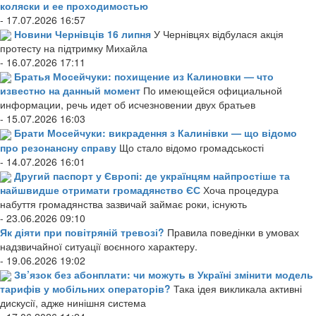
коляски и ее проходимостью
- 17.07.2026 16:57
Новини Чернівців 16 липня
У Чернівцях відбулася акція
протесту на підтримку Михайла
- 16.07.2026 17:11
Братья Мосейчуки: похищение из Калиновки — что
известно на данный момент
По имеющейся официальной
информации, речь идет об исчезновении двух братьев
- 15.07.2026 16:03
Брати Мосейчуки: викрадення з Калинівки — що відомо
про резонансну справу
Що стало відомо громадськості
- 14.07.2026 16:01
Другий паспорт у Європі: де українцям найпростіше та
найшвидше отримати громадянство ЄС
Хоча процедура
набуття громадянства зазвичай займає роки, існують
- 23.06.2026 09:10
Як діяти при повітряній тревозі?
Правила поведінки в умовах
надзвичайної ситуації воєнного характеру.
- 19.06.2026 19:02
Зв’язок без абонплати: чи можуть в Україні змінити модель
тарифів у мобільних операторів?
Така ідея викликала активні
дискусії, адже нинішня система