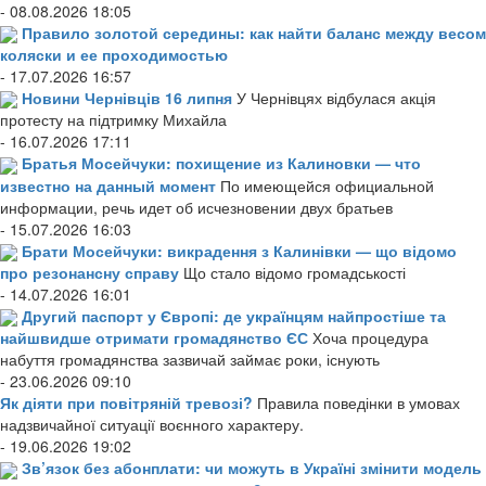
- 08.08.2026 18:05
Правило золотой середины: как найти баланс между весом
коляски и ее проходимостью
- 17.07.2026 16:57
Новини Чернівців 16 липня
У Чернівцях відбулася акція
протесту на підтримку Михайла
- 16.07.2026 17:11
Братья Мосейчуки: похищение из Калиновки — что
известно на данный момент
По имеющейся официальной
информации, речь идет об исчезновении двух братьев
- 15.07.2026 16:03
Брати Мосейчуки: викрадення з Калинівки — що відомо
про резонансну справу
Що стало відомо громадськості
- 14.07.2026 16:01
Другий паспорт у Європі: де українцям найпростіше та
найшвидше отримати громадянство ЄС
Хоча процедура
набуття громадянства зазвичай займає роки, існують
- 23.06.2026 09:10
Як діяти при повітряній тревозі?
Правила поведінки в умовах
надзвичайної ситуації воєнного характеру.
- 19.06.2026 19:02
Зв’язок без абонплати: чи можуть в Україні змінити модель