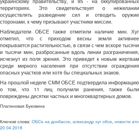
украинскому правительству, и 95 - на оккупированных
территориях. Это свидетельствует о нежелании
осуществлять разведение сил и отводить оружие
сторонами, к чему призывают участники миссии.
Наблюдатели ОБСЕ также отметили наличие мин. Хуг
отметил, что с приходом весны земля активнее
покрывается растительностью, в связи с чем вскоре тысячи
и тысячи мин, разбросанные вдоль линии разграничения,
исчезнут из поля зрения. Это приведет к новым жертвам
среди мирного населения при отсутствии ограждения
опасных участков или хотя бы специальных знаков.
На прошлой неделе СММ ОБСЕ подтвердила информацию
о том, что 11 лиц получили ранения, также были
повреждены десятки частных и многоквартирных домов.
Платиновая Буковина
Ключові слова:
ОБСе на донбассе
,
александр хуг обсе
,
новости ато
20 04 2018