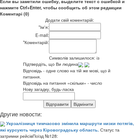
Если вы заметили ошибку, выделите текст с ошибкой и
нажмите Ctrl+Enter, чтобы сообщить об этом редакции
Коментарі (0)
Додати свій коментарій:
*
Ім'я:
E-mail:
*
Коментарій:
Символів залишилося:
із
Підтвердіть, що Ви людина
Відповідь - одне слово на тій же мові, що й
питання.
Відповідь на питання «скільки» - число
Нову загадку, будь-ласка
Другие новости:
Укрзалізниця тимчасово змінила маршрути низки потягів,
які курсують через Кіровоградську область.
Статус та
затримки рейсівПоїзд №128: