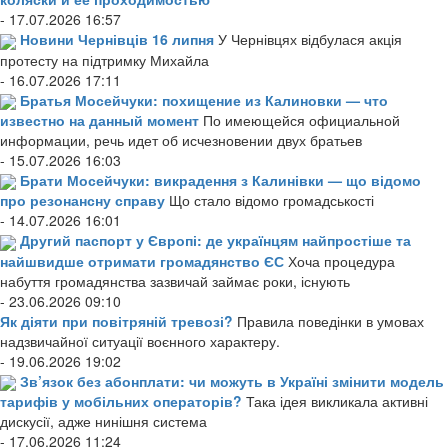
- 17.07.2026 16:57
Новини Чернівців 16 липня
У Чернівцях відбулася акція
протесту на підтримку Михайла
- 16.07.2026 17:11
Братья Мосейчуки: похищение из Калиновки — что
известно на данный момент
По имеющейся официальной
информации, речь идет об исчезновении двух братьев
- 15.07.2026 16:03
Брати Мосейчуки: викрадення з Калинівки — що відомо
про резонансну справу
Що стало відомо громадськості
- 14.07.2026 16:01
Другий паспорт у Європі: де українцям найпростіше та
найшвидше отримати громадянство ЄС
Хоча процедура
набуття громадянства зазвичай займає роки, існують
- 23.06.2026 09:10
Як діяти при повітряній тревозі?
Правила поведінки в умовах
надзвичайної ситуації воєнного характеру.
- 19.06.2026 19:02
Зв’язок без абонплати: чи можуть в Україні змінити модель
тарифів у мобільних операторів?
Така ідея викликала активні
дискусії, адже нинішня система
- 17.06.2026 11:24