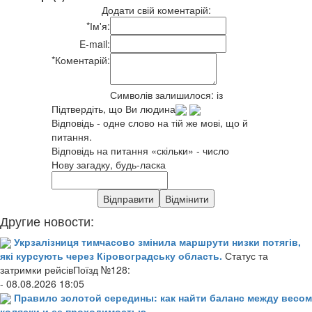
Додати свій коментарій:
*
Ім'я:
E-mail:
*
Коментарій:
Символів залишилося:
із
Підтвердіть, що Ви людина
Відповідь - одне слово на тій же мові, що й
питання.
Відповідь на питання «скільки» - число
Нову загадку, будь-ласка
Другие новости:
Укрзалізниця тимчасово змінила маршрути низки потягів,
які курсують через Кіровоградську область.
Статус та
затримки рейсівПоїзд №128:
- 08.08.2026 18:05
Правило золотой середины: как найти баланс между весом
коляски и ее проходимостью