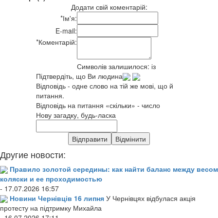
Додати свій коментарій:
*
Ім'я:
E-mail:
*
Коментарій:
Символів залишилося:
із
Підтвердіть, що Ви людина
Відповідь - одне слово на тій же мові, що й
питання.
Відповідь на питання «скільки» - число
Нову загадку, будь-ласка
Другие новости:
Правило золотой середины: как найти баланс между весом
коляски и ее проходимостью
- 17.07.2026 16:57
Новини Чернівців 16 липня
У Чернівцях відбулася акція
протесту на підтримку Михайла
- 16.07.2026 17:11