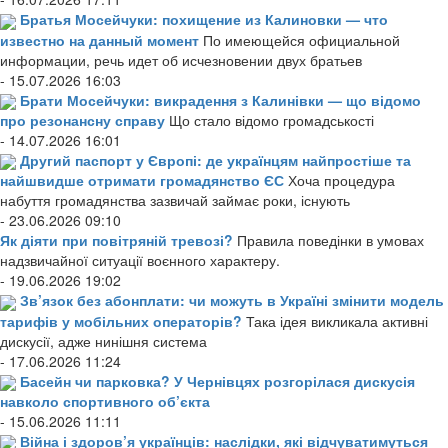
Братья Мосейчуки: похищение из Калиновки — что
известно на данный момент
По имеющейся официальной
информации, речь идет об исчезновении двух братьев
- 15.07.2026 16:03
Брати Мосейчуки: викрадення з Калинівки — що відомо
про резонансну справу
Що стало відомо громадськості
- 14.07.2026 16:01
Другий паспорт у Європі: де українцям найпростіше та
найшвидше отримати громадянство ЄС
Хоча процедура
набуття громадянства зазвичай займає роки, існують
- 23.06.2026 09:10
Як діяти при повітряній тревозі?
Правила поведінки в умовах
надзвичайної ситуації воєнного характеру.
- 19.06.2026 19:02
Зв’язок без абонплати: чи можуть в Україні змінити модель
тарифів у мобільних операторів?
Така ідея викликала активні
дискусії, адже нинішня система
- 17.06.2026 11:24
Басейн чи парковка? У Чернівцях розгорілася дискусія
навколо спортивного об’єкта
- 15.06.2026 11:11
Війна і здоров’я українців: наслідки, які відчуватимуться