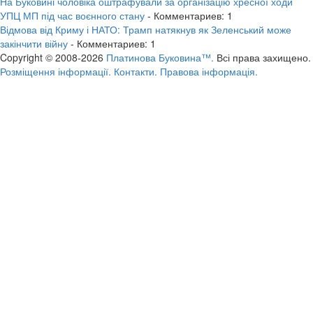
На Буковині чоловіка оштрафували за організацію хресної ходи
УПЦ МП під час воєнного стану
- Комментариев: 1
Відмова від Криму і НАТО: Трамп натякнув як Зеленський може
закінчити війну
- Комментариев: 1
Copyright © 2008-2026
Платинова Буковина™.
Всі права захищено.
Розміщення інформації.
Контакти.
Правова інформація.