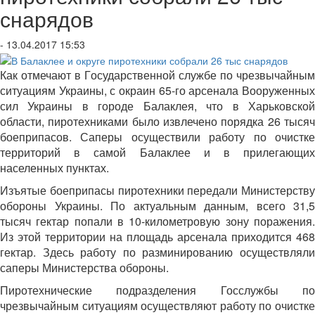
снарядов
- 13.04.2017 15:53
Как отмечают в Государственной службе по чрезвычайным
ситуациям Украины, с окраин 65-го арсенала Вооруженных
сил Украины в городе Балаклея, что в Харьковской
области, пиротехниками было извлечено порядка 26 тысяч
боеприпасов. Саперы осуществили работу по очистке
территорий в самой Балаклее и в прилегающих
населенных пунктах.
Изъятые боеприпасы пиротехники передали Министерству
обороны Украины. По актуальным данным, всего 31,5
тысяч гектар попали в 10-километровую зону поражения.
Из этой территории на площадь арсенала приходится 468
гектар. Здесь работу по разминированию осуществляли
саперы Министерства обороны.
Пиротехнические подразделения Госслужбы по
чрезвычайным ситуациям осуществляют работу по очистке