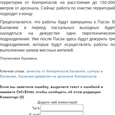
территории от боеприпасов на расстоянии до 150-200
метров от арсенала. Сейчас работа по очистке территорий
подходит к концу.
Предполагается, что работы будут завершены к Пасхе. В
Балаклее в период пасхальных выходных будет
находиться на дежурстве одно пиротехническое
подразделение. Уже после Пасхи здесь будут дежурить три
подразделения, которые будут осуществлять работы по
выполнению заяков местных жителей.
Платиновая Буковина
Ключові слова:
зачистка от боеприпасов балаклея
,
саперы в
Балаклее
,
балаклея диверсия на арсенале боеприпасов
Если вы заметили ошибку, выделите текст с ошибкой и
нажмите Ctrl+Enter, чтобы сообщить об этом редакции
Коментарі (0)
Додати свій коментарій:
*
Ім'я:
E-mail: