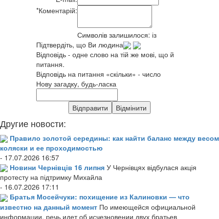
*
Коментарій:
Символів залишилося:
із
Підтвердіть, що Ви людина
Відповідь - одне слово на тій же мові, що й
питання.
Відповідь на питання «скільки» - число
Нову загадку, будь-ласка
Другие новости:
Правило золотой середины: как найти баланс между весом
коляски и ее проходимостью
- 17.07.2026 16:57
Новини Чернівців 16 липня
У Чернівцях відбулася акція
протесту на підтримку Михайла
- 16.07.2026 17:11
Братья Мосейчуки: похищение из Калиновки — что
известно на данный момент
По имеющейся официальной
информации, речь идет об исчезновении двух братьев