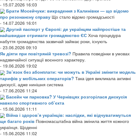
- 15.07.2026 16:03
Брати Мосейчуки: викрадення з Калинівки — що відомо
про резонансну справу
Що стало відомо громадськості
- 14.07.2026 16:01
Другий паспорт у Європі: де українцям найпростіше та
найшвидше отримати громадянство ЄС
Хоча процедура
набуття громадянства зазвичай займає роки, існують
- 23.06.2026 09:10
Як діяти при повітряній тревозі?
Правила поведінки в умовах
надзвичайної ситуації воєнного характеру.
- 19.06.2026 19:02
Зв’язок без абонплати: чи можуть в Україні змінити модель
тарифів у мобільних операторів?
Така ідея викликала активні
дискусії, адже нинішня система
- 17.06.2026 11:24
Басейн чи парковка? У Чернівцях розгорілася дискусія
навколо спортивного об’єкта
- 15.06.2026 11:11
Війна і здоров’я українців: наслідки, які відчуватимуться
ще багато років
Повномасштабна війна змінила життя кожного
українця. Щоденні
- 15.06.2026 11:02