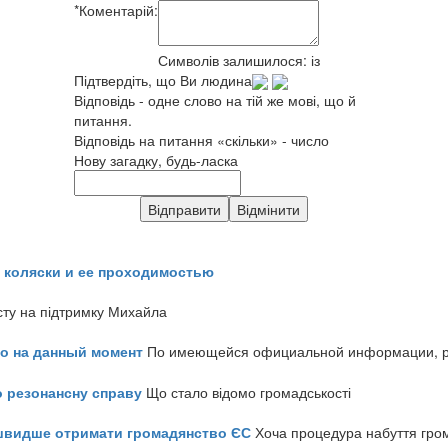
*
Коментарій:
Символів залишилося:
із
Підтвердіть, що Ви людина
Відповідь - одне слово на тій же мові, що й
питання.
Відповідь на питання «скільки» - число
Нову загадку, будь-ласка
 коляски и ее проходимостью
сту на підтримку Михайла
но на данный момент
По имеющейся официальной информации, реч
о резонансну справу
Що стало відомо громадськості
айшвидше отримати громадянство ЄС
Хоча процедура набуття гром