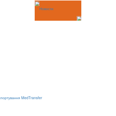
Новости
портування MedTransfer