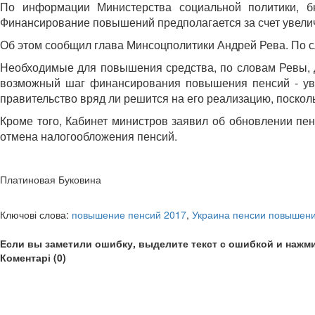
По информации Министерства социальной политики, б
Финансирование повышений предполагается за счет увели
Об этом сообщил глава Минсоцполитики Андрей Рева. По сл
Необходимые для повышения средства, по словам Ревы, д
возможный шаг финансирования повышения пенсий - увел
правительство вряд ли решится на его реализацию, поскольк
Кроме того, Кабинет министров заявил об обновлении пе
отмена налогообложения пенсий.
Платиновая Буковина
Ключові слова:
повышение пенсий 2017
,
Украина пенсии повышен
Если вы заметили ошибку, выделите текст с ошибкой и нажми
Коментарі (0)