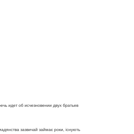
ь идет об исчезновении двух братьев
адянства зазвичай займає роки, існують