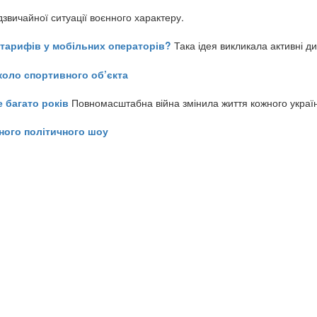
звичайної ситуації воєнного характеру.
ь тарифів у мобільних операторів?
Така ідея викликала активні д
коло спортивного об’єкта
е багато років
Повномасштабна війна змінила життя кожного украї
ного політичного шоу