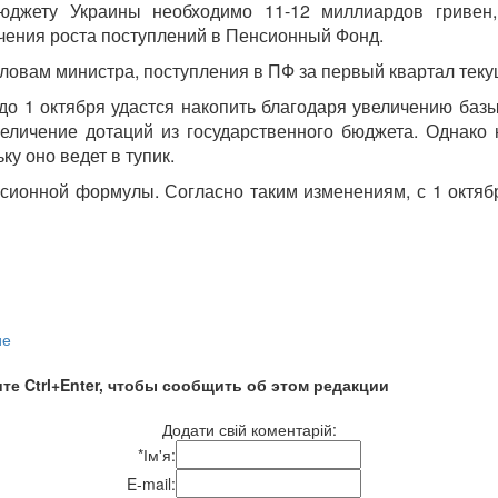
юджету Украины необходимо 11-12 миллиардов гривен,
чения роста поступлений в Пенсионный Фонд.
овам министра, поступления в ПФ за первый квартал текущ
о 1 октября удастся накопить благодаря увеличению баз
ичение дотаций из государственного бюджета. Однако н
у оно ведет в тупик.
нсионной формулы. Согласно таким изменениям, с 1 октяб
ие
те Ctrl+Enter, чтобы сообщить об этом редакции
Додати свій коментарій:
*
Ім'я:
E-mail: