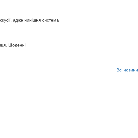
искусії, адже нинішня система
нця. Щоденні
Всі новини