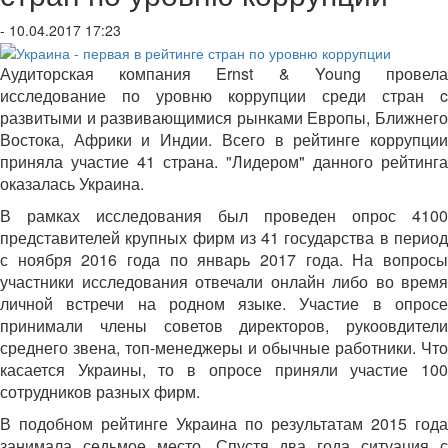
- 10.04.2017 17:23
Аудиторская компания Ernst & Young провела
исследование по уровню коррупции среди стран c
развитыми и развивающимися рынками Европы, Ближнего
Востока, Африки и Индии. Всего в рейтинге коррупции
приняла участие 41 страна. "Лидером" данного рейтинга
оказалась Украина.
В рамках исследования был проведен опрос 4100
представителей крупных фирм из 41 государства в период
с ноября 2016 года по январь 2017 года. На вопросы
участники исследования отвечали онлайн либо во время
личной встречи на родном языке. Участие в опросе
принимали члены советов директоров, рукоовдители
среднего звена, топ-менеджеры и обычные работники. Что
касается Украины, то в опросе приняли участие 100
сотрудников разных фирм.
В подобном рейтинге Украина по результатам 2015 года
занимала седьмое место. Спустя два года ситуация с