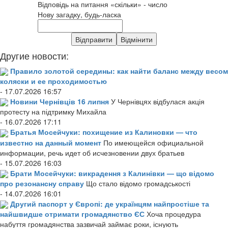
Відповідь на питання «скільки» - число
Нову загадку, будь-ласка
Другие новости:
Правило золотой середины: как найти баланс между весом
коляски и ее проходимостью
- 17.07.2026 16:57
Новини Чернівців 16 липня
У Чернівцях відбулася акція
протесту на підтримку Михайла
- 16.07.2026 17:11
Братья Мосейчуки: похищение из Калиновки — что
известно на данный момент
По имеющейся официальной
информации, речь идет об исчезновении двух братьев
- 15.07.2026 16:03
Брати Мосейчуки: викрадення з Калинівки — що відомо
про резонансну справу
Що стало відомо громадськості
- 14.07.2026 16:01
Другий паспорт у Європі: де українцям найпростіше та
найшвидше отримати громадянство ЄС
Хоча процедура
набуття громадянства зазвичай займає роки, існують