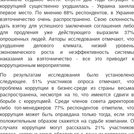
коррупцией существенно ухудшилась - Украина заняла
первое место. По мнению 88% респондентов, в Украине
взяточничество очень распространено. Свою склонность
дать взятку для успешного заключения соглашения либо
для продления уже действующего выразили 37%
опрошенных людей. Авторы исследования отмечают, что
ухудшение делового климата, низкий уровень
экономического роста и неэффективность системы
наказания за взяточничество - все это приводит к
коррупционным мероприятиям.
По результатам исследования было установлено
следующее. 51% участников опроса отмечают, что
проблема коррупции в бизнес-среде из страны весьма
распространена, несмотря на то, что имеются сдвиги в
борьбе с коррупцмей. Среди членов совета директоров
либо топ-менеджеров 77% респондентов отметили, что
коррупция может быть оправдана только тогда, если это
положительным образом скажется на судьбе компании. О
случаях коррупции могут рассказать 21% участников
опроса, которые могут обратиться с данным вопросом на