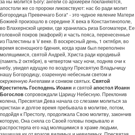
за ны молится Богу: ангели со архиереи покланяются,
апостоли же со пророки ликовствуют: нас бо ради молит
Богородица Превечнаго Бога" - это чудное явление Матери
Божией произошло в середине Х века в Константинополе,
во Влахернской церкви, где хранилась риза Богоматери, Ее
головной покров (мафорий) и часть пояса, перенесенные
из Палестины в V веке. В воскресный день, 1 октября, во
время всенощного бдения, когда храм был переполнен
молящимися, святой Андрей, Христа ради юродивый
(память 2 октября), в четвертом часу ночи, подняв очи к
небу, увидел идущую по воздуху Пресвятую Владычицу
нашу Богородицу, озаренную небесным светом и
окруженную Ангелами и сонмом святых.
Святой
Креститель Господень Иоанн
и святой
апостол Иоанн
Богослов
сопровождали Царицу Небесную. Преклонив
колена, Пресвятая Дева начала со слезами молиться за
христиан и долгое время пребывала в молитве, потом,
подойдя к Престолу, продолжала Свою молитву, закончив
которую, Она сняла со Своей головы покрывало и
распростерла его над молящимися в храме людьми,
защищая их от врагов видимых и невидимых. Пресвятая