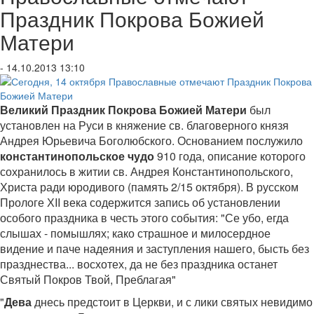
Праздник Покрова Божией
Матери
- 14.10.2013 13:10
Великий Праздник Покрова Божией Матери
был
установлен на Руси в княжение св. благоверного князя
Андрея Юрьевича Боголюбского. Основанием послужило
константинопольское чудо
910 года, описание которого
сохранилось в житии св. Андрея Константинопольского,
Христа ради юродивого (память 2/15 октября). В русском
Прологе ХII века содержится запись об установлении
особого праздника в честь этого события: "Се убо, егда
слышах - помышлях; како страшное и милосердное
видение и паче надеяния и заступления нашего, бысть без
празднества... восхотех, да не без праздника останет
Святый Покров Твой, Преблагая"
"
Дева
днесь предстоит в Церкви, и с лики святых невидимо