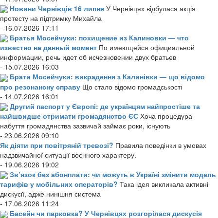
Новини Чернівців 16 липня
У Чернівцях відбулася акція
протесту на підтримку Михайла
- 16.07.2026 17:11
Братья Мосейчуки: похищение из Калиновки — что
известно на данный момент
По имеющейся официальной
информации, речь идет об исчезновении двух братьев
- 15.07.2026 16:03
Брати Мосейчуки: викрадення з Калинівки — що відомо
про резонансну справу
Що стало відомо громадськості
- 14.07.2026 16:01
Другий паспорт у Європі: де українцям найпростіше та
найшвидше отримати громадянство ЄС
Хоча процедура
набуття громадянства зазвичай займає роки, існують
- 23.06.2026 09:10
Як діяти при повітряній тревозі?
Правила поведінки в умовах
надзвичайної ситуації воєнного характеру.
- 19.06.2026 19:02
Зв’язок без абонплати: чи можуть в Україні змінити модель
тарифів у мобільних операторів?
Така ідея викликала активні
дискусії, адже нинішня система
- 17.06.2026 11:24
Басейн чи парковка? У Чернівцях розгорілася дискусія