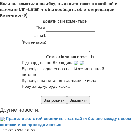
Если вы заметили ошибку, выделите текст с ошибкой и
нажмите Ctrl+Enter, чтобы сообщить об этом редакции
Коментарі (0)
Додати свій коментарій:
*
Ім'я:
E-mail:
*
Коментарій:
Символів залишилося:
із
Підтвердіть, що Ви людина
Відповідь - одне слово на тій же мові, що й
питання.
Відповідь на питання «скільки» - число
Нову загадку, будь-ласка
Другие новости:
Правило золотой середины: как найти баланс между весом
коляски и ее проходимостью
- 17.07.2026 16:57