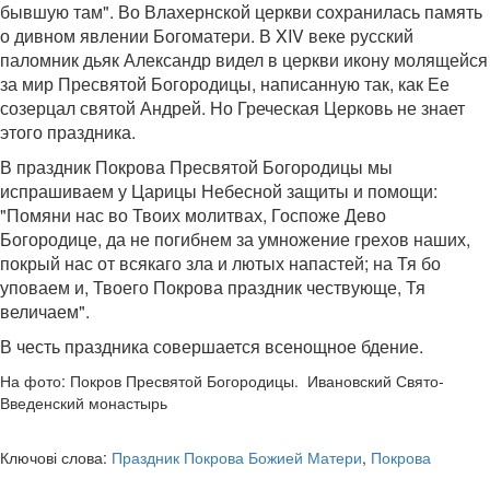
бывшую там". Во Влахернской церкви сохранилась память
о дивном явлении Богоматери. В XIV веке русский
паломник дьяк Александр видел в церкви икону молящейся
за мир Пресвятой Богородицы, написанную так, как Ее
созерцал святой Андрей. Но Греческая Церковь не знает
этого праздника.
В праздник Покрова Пресвятой Богородицы мы
испрашиваем у Царицы Небесной защиты и помощи:
"Помяни нас во Твоих молитвах, Госпоже Дево
Богородице, да не погибнем за умножение грехов наших,
покрый нас от всякаго зла и лютых напастей; на Тя бо
уповаем и, Твоего Покрова праздник чествующе, Тя
величаем".
В честь праздника совершается всенощное бдение.
На фото: Покров Пресвятой Богородицы. Ивановский Свято-
Введенский монастырь
Ключові слова:
Праздник Покрова Божией Матери
,
Покрова