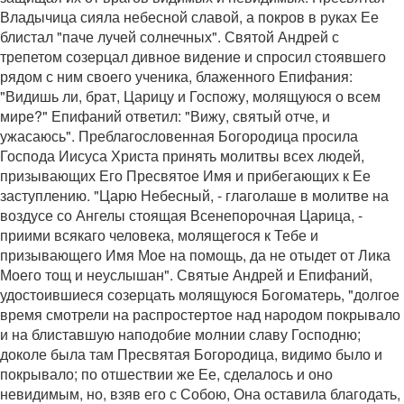
Владычица сияла небесной славой, а покров в руках Ее
блистал "паче лучей солнечных". Святой Андрей с
трепетом созерцал дивное видение и спросил стоявшего
рядом с ним своего ученика, блаженного Епифания:
"Видишь ли, брат, Царицу и Госпожу, молящуюся о всем
мире?" Епифаний ответил: "Вижу, святый отче, и
ужасаюсь". Преблагословенная Богородица просила
Господа Иисуса Христа принять молитвы всех людей,
призывающих Его Пресвятое Имя и прибегающих к Ее
заступлению. "Царю Небесный, - глаголаше в молитве на
воздусе со Ангелы стоящая Всенепорочная Царица, -
приими всякаго человека, молящегося к Тебе и
призывающего Имя Мое на помощь, да не отыдет от Лика
Моего тощ и неуслышан". Святые Андрей и Епифаний,
удостоившиеся созерцать молящуюся Богоматерь, "долгое
время смотрели на распростертое над народом покрывало
и на блиставшую наподобие молнии славу Господню;
доколе была там Пресвятая Богородица, видимо было и
покрывало; по отшествии же Ее, сделалось и оно
невидимым, но, взяв его с Собою, Она оставила благодать,