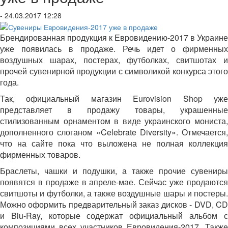
- 24.03.2017 12:28
Брендированная продукция к Евровидению-2017 в Украине
уже появилась в продаже. Речь идет о фирменных
воздушных шарах, постерах, футболках, свитшотах и
прочей сувенирной продукции с символикой конкурса этого
года.
Так, официальный магазин Eurovision Shop уже
представляет в продажу товары, украшенные
стилизованным орнаментом в виде украинского мониста,
дополненного слоганом «Celebrate Diversity». Отмечается,
что на сайте пока что выложена не полная коллекция
фирменных товаров.
Браслеты, чашки и подушки, а также прочие сувениры
появятся в продаже в апреле-мае. Сейчас уже продаются
свитшоты и футболки, а также воздушные шары и постеры.
Можно оформить предварительный заказ дисков - DVD, CD
и Blu-Ray, которые содержат официальный альбом с
композициями всех участников Евровидения-2017. Также