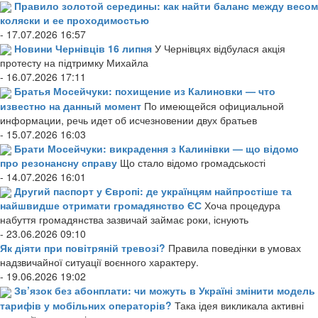
Правило золотой середины: как найти баланс между весом
коляски и ее проходимостью
- 17.07.2026 16:57
Новини Чернівців 16 липня
У Чернівцях відбулася акція
протесту на підтримку Михайла
- 16.07.2026 17:11
Братья Мосейчуки: похищение из Калиновки — что
известно на данный момент
По имеющейся официальной
информации, речь идет об исчезновении двух братьев
- 15.07.2026 16:03
Брати Мосейчуки: викрадення з Калинівки — що відомо
про резонансну справу
Що стало відомо громадськості
- 14.07.2026 16:01
Другий паспорт у Європі: де українцям найпростіше та
найшвидше отримати громадянство ЄС
Хоча процедура
набуття громадянства зазвичай займає роки, існують
- 23.06.2026 09:10
Як діяти при повітряній тревозі?
Правила поведінки в умовах
надзвичайної ситуації воєнного характеру.
- 19.06.2026 19:02
Зв’язок без абонплати: чи можуть в Україні змінити модель
тарифів у мобільних операторів?
Така ідея викликала активні