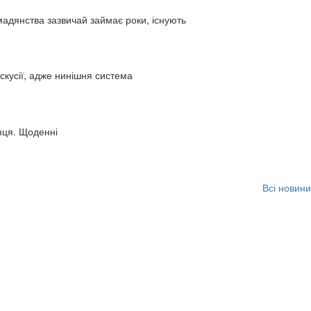
адянства зазвичай займає роки, існують
искусії, адже нинішня система
нця. Щоденні
Всі новини