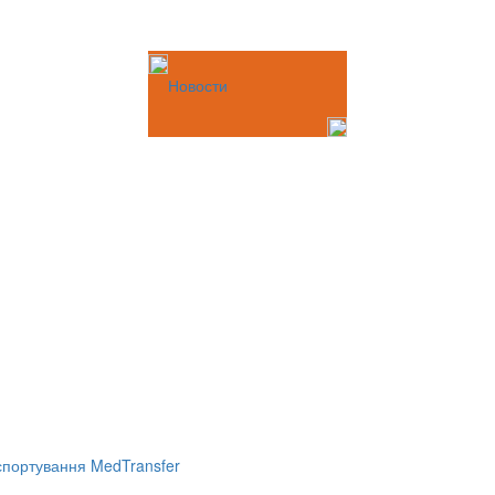
Новости
портування MedTransfer