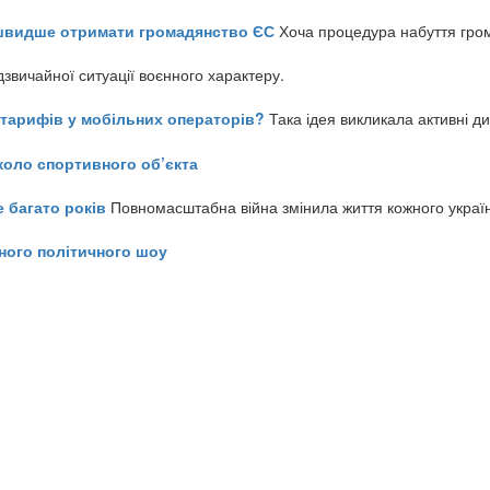
айшвидше отримати громадянство ЄС
Хоча процедура набуття гром
звичайної ситуації воєнного характеру.
ь тарифів у мобільних операторів?
Така ідея викликала активні д
коло спортивного об’єкта
е багато років
Повномасштабна війна змінила життя кожного украї
ного політичного шоу