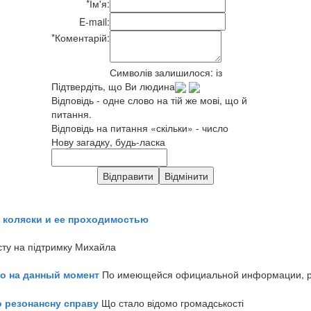
*
Ім'я:
E-mail:
*
Коментарій:
Символів залишилося:
із
Підтвердіть, що Ви людина
Відповідь - одне слово на тій же мові, що й
питання.
Відповідь на питання «скільки» - число
Нову загадку, будь-ласка
 коляски и ее проходимостью
сту на підтримку Михайла
но на данный момент
По имеющейся официальной информации, реч
о резонансну справу
Що стало відомо громадськості