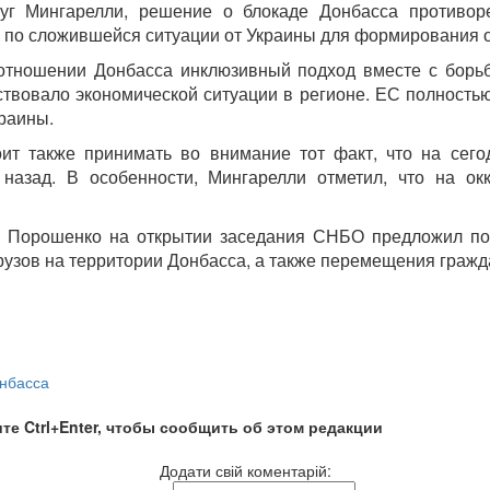
уг Мингарелли, решение о блокаде Донбасса противоре
 по сложившейся ситуации от Украины для формирования о
 отношении Донбасса инклюзивный подход вместе с борь
твовало экономической ситуации в регионе. ЕС полность
раины.
оит также принимать во внимание тот факт, что на сег
 назад. В особенности, Мингарелли отметил, что на ок
р Порошенко на открытии заседания СНБО предложил по
зов на территории Донбасса, а также перемещения граждан
нбасса
те Ctrl+Enter, чтобы сообщить об этом редакции
Додати свій коментарій: