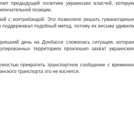
чит предыдущей политике украинских властей, которую
кончательной позиции.
бой с контрабандой. Это позволяло решать гуманитарные
ю поддерживал подобный метод, потому их весьма удивило
одняшний день на Донбассе сложилась ситуация, которая
купированных территориях произошел захват украинских
лностью прекратить транспортное сообщение с временно
ского транспорта это не коснется.