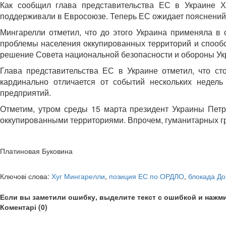
Как сообщил глава представительства ЕС в Украине Х
поддерживали в Евросоюзе. Теперь ЕС ожидает пояснений
Мингарелли отметил, что до этого Украина применяла в
проблемы населения оккупированных территорий и спообс
решение Совета национальной безопасности и обороны Ук
Глава представительства ЕС в Украине отметил, что ст
кардинально отличается от событий нескольких недель
предприятий.
Отметим, утром среды 15 марта президент Украины Пет
оккупированными территориями. Впрочем, гуманитарных гру
Платиновая Буковина
Ключові слова:
Хуг Мингарелли
,
позиция ЕС по ОРДЛО
,
блокада До
Если вы заметили ошибку, выделите текст с ошибкой и нажми
Коментарі (0)