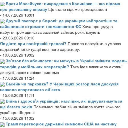
Брати Мосейчуки: викрадення з Калинівки — що відомо
про резонансну справу
Що стало відомо громадськості
- 14.07.2026 16:01
Другий паспорт у Європі: де українцям найпростіше та
найшвидше отримати громадянство ЄС
Хоча процедура
набуття громадянства зазвичай займає роки, існують
- 23.06.2026 09:10
Як діяти при повітряній тревозі?
Правила поведінки в умовах
надзвичайної ситуації воєнного характеру.
- 19.06.2026 19:02
Зв’язок без абонплати: чи можуть в Україні змінити модель
тарифів у мобільних операторів?
Така ідея викликала активні
дискусії, адже нинішня система
- 17.06.2026 11:24
Басейн чи парковка? У Чернівцях розгорілася дискусія
навколо спортивного об’єкта
- 15.06.2026 11:11
Війна і здоров’я українців: наслідки, які відчуватимуться
ще багато років
Повномасштабна війна змінила життя кожного
українця. Щоденні
- 15.06.2026 11:02
Трамп перетворює державні символи США на частину