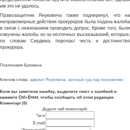
им это не удалось.
Правозащитник Януковича также подчеркнул, что на
неправомерные действия прокуроров была подана жалоба
в связи с нежеланием проводить допрос. Кроме того, были
озвучены жалобы их-за неэтичных высказываний, которые,
по словам Сердюка, порочаьт честь и достоинство
прокурора.
Платиновая Буковина
Ключові слова:
адвокат Януковича
,
заочный суд над януковичем
Если вы заметили ошибку, выделите текст с ошибкой и
нажмите Ctrl+Enter, чтобы сообщить об этом редакции
Коментарі (0)
Додати свій коментарій:
*
Ім'я:
E-mail:
*
Коментарій: