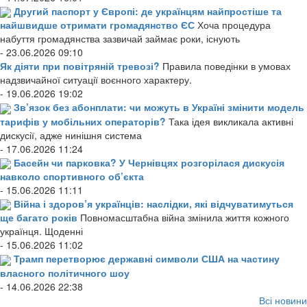
Другий паспорт у Європі: де українцям найпростіше та
найшвидше отримати громадянство ЄС
Хоча процедура
набуття громадянства зазвичай займає роки, існують
- 23.06.2026 09:10
Як діяти при повітряній тревозі?
Правила поведінки в умовах
надзвичайної ситуації воєнного характеру.
- 19.06.2026 19:02
Зв’язок без абонплати: чи можуть в Україні змінити модель
тарифів у мобільних операторів?
Така ідея викликала активні
дискусії, адже нинішня система
- 17.06.2026 11:24
Басейн чи парковка? У Чернівцях розгорілася дискусія
навколо спортивного об’єкта
- 15.06.2026 11:11
Війна і здоров’я українців: наслідки, які відчуватимуться
ще багато років
Повномасштабна війна змінила життя кожного
українця. Щоденні
- 15.06.2026 11:02
Трамп перетворює державні символи США на частину
власного політичного шоу
- 14.06.2026 22:38
Всі новини