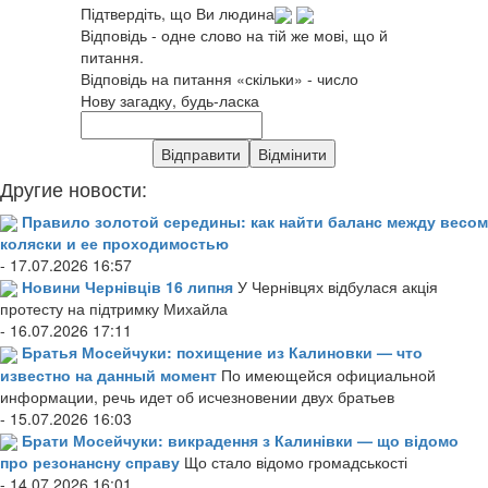
Підтвердіть, що Ви людина
Відповідь - одне слово на тій же мові, що й
питання.
Відповідь на питання «скільки» - число
Нову загадку, будь-ласка
Другие новости:
Правило золотой середины: как найти баланс между весом
коляски и ее проходимостью
- 17.07.2026 16:57
Новини Чернівців 16 липня
У Чернівцях відбулася акція
протесту на підтримку Михайла
- 16.07.2026 17:11
Братья Мосейчуки: похищение из Калиновки — что
известно на данный момент
По имеющейся официальной
информации, речь идет об исчезновении двух братьев
- 15.07.2026 16:03
Брати Мосейчуки: викрадення з Калинівки — що відомо
про резонансну справу
Що стало відомо громадськості
- 14.07.2026 16:01