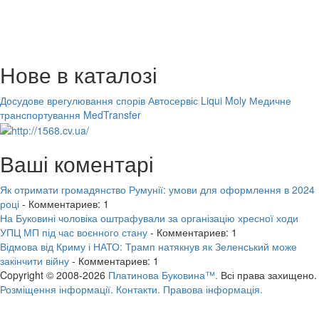
Нове в каталозі
Досудове врегулювання спорів
Автосервіс Liqui Moly
Медичне
транспортування MedTransfer
Ваші коментарі
Як отримати громадянство Румунії: умови для оформлення в 2024
році
- Комментариев: 1
На Буковині чоловіка оштрафували за організацію хресної ходи
УПЦ МП під час воєнного стану
- Комментариев: 1
Відмова від Криму і НАТО: Трамп натякнув як Зеленський може
закінчити війну
- Комментариев: 1
Copyright © 2008-2026
Платинова Буковина™.
Всі права захищено.
Розміщення інформації.
Контакти.
Правова інформація.