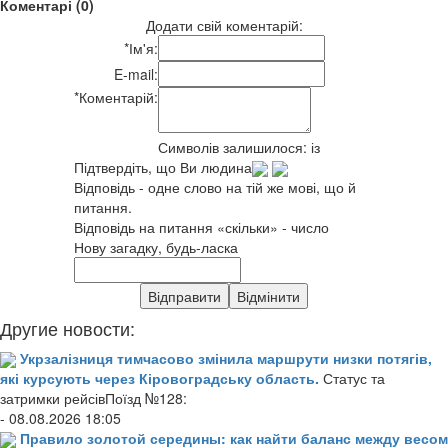
Коментарі (0)
Додати свій коментарій:
*
Ім'я:
E-mail:
*
Коментарій:
Символів залишилося:
із
Підтвердіть, що Ви людина
Відповідь - одне слово на тій же мові, що й
питання.
Відповідь на питання «скільки» - число
Нову загадку, будь-ласка
Другие новости:
Укрзалізниця тимчасово змінила маршрути низки потягів,
які курсують через Кіровоградську область.
Статус та
затримки рейсівПоїзд №128:
- 08.08.2026 18:05
Правило золотой середины: как найти баланс между весом