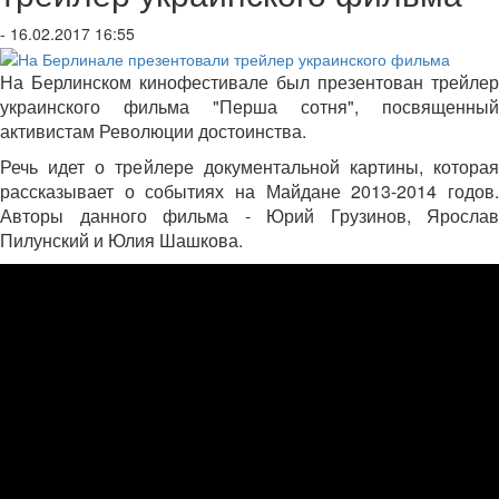
- 16.02.2017 16:55
На Берлинском кинофестивале был презентован трейлер
украинского фильма "Перша сотня", посвященный
активистам Революции достоинства.
Речь идет о трейлере документальной картины, которая
рассказывает о событиях на Майдане 2013-2014 годов.
Авторы данного фильма - Юрий Грузинов, Ярослав
Пилунский и Юлия Шашкова.