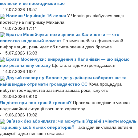
коляски и ее проходимостью
- 17.07.2026 16:57
Новини Чернівців 16 липня
У Чернівцях відбулася акція
протесту на підтримку Михайла
- 16.07.2026 17:11
Братья Мосейчуки: похищение из Калиновки — что
известно на данный момент
По имеющейся официальной
информации, речь идет об исчезновении двух братьев
- 15.07.2026 16:03
Брати Мосейчуки: викрадення з Калинівки — що відомо
про резонансну справу
Що стало відомо громадськості
- 14.07.2026 16:01
Другий паспорт у Європі: де українцям найпростіше та
найшвидше отримати громадянство ЄС
Хоча процедура
набуття громадянства зазвичай займає роки, існують
- 23.06.2026 09:10
Як діяти при повітряній тревозі?
Правила поведінки в умовах
надзвичайної ситуації воєнного характеру.
- 19.06.2026 19:02
Зв’язок без абонплати: чи можуть в Україні змінити модель
тарифів у мобільних операторів?
Така ідея викликала активні
дискусії, адже нинішня система