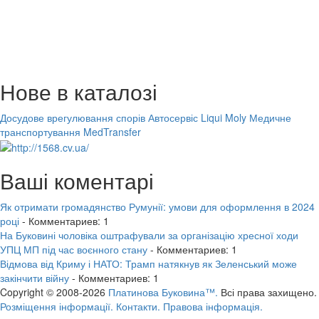
Нове в каталозі
Досудове врегулювання спорів
Автосервіс Liqui Moly
Медичне
транспортування MedTransfer
Ваші коментарі
Як отримати громадянство Румунії: умови для оформлення в 2024
році
- Комментариев: 1
На Буковині чоловіка оштрафували за організацію хресної ходи
УПЦ МП під час воєнного стану
- Комментариев: 1
Відмова від Криму і НАТО: Трамп натякнув як Зеленський може
закінчити війну
- Комментариев: 1
Copyright © 2008-2026
Платинова Буковина™.
Всі права захищено.
Розміщення інформації.
Контакти.
Правова інформація.