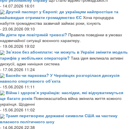
- 14.07.2026 16:01
Другий паспорт у Європі: де українцям найпростіше та
найшвидше отримати громадянство ЄС
Хоча процедура
набуття громадянства зазвичай займає роки, існують
- 23.06.2026 09:10
Як діяти при повітряній тревозі?
Правила поведінки в умовах
надзвичайної ситуації воєнного характеру.
- 19.06.2026 19:02
Зв’язок без абонплати: чи можуть в Україні змінити модель
тарифів у мобільних операторів?
Така ідея викликала активні
дискусії, адже нинішня система
- 17.06.2026 11:24
Басейн чи парковка? У Чернівцях розгорілася дискусія
навколо спортивного об’єкта
- 15.06.2026 11:11
Війна і здоров’я українців: наслідки, які відчуватимуться
ще багато років
Повномасштабна війна змінила життя кожного
українця. Щоденні
- 15.06.2026 11:02
Трамп перетворює державні символи США на частину
власного політичного шоу
- 14.06.2026 22:38