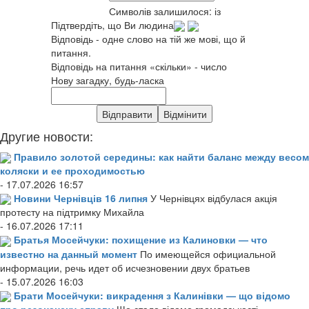
Символів залишилося:
із
Підтвердіть, що Ви людина
Відповідь - одне слово на тій же мові, що й
питання.
Відповідь на питання «скільки» - число
Нову загадку, будь-ласка
Другие новости:
Правило золотой середины: как найти баланс между весом
коляски и ее проходимостью
- 17.07.2026 16:57
Новини Чернівців 16 липня
У Чернівцях відбулася акція
протесту на підтримку Михайла
- 16.07.2026 17:11
Братья Мосейчуки: похищение из Калиновки — что
известно на данный момент
По имеющейся официальной
информации, речь идет об исчезновении двух братьев
- 15.07.2026 16:03
Брати Мосейчуки: викрадення з Калинівки — що відомо
про резонансну справу
Що стало відомо громадськості