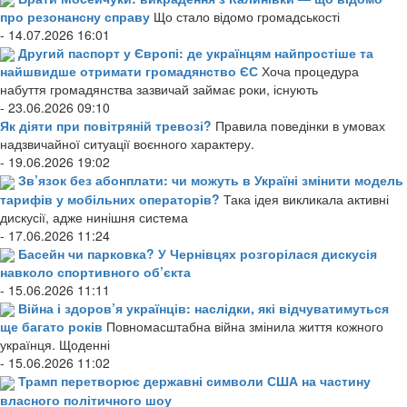
про резонансну справу
Що стало відомо громадськості
- 14.07.2026 16:01
Другий паспорт у Європі: де українцям найпростіше та
найшвидше отримати громадянство ЄС
Хоча процедура
набуття громадянства зазвичай займає роки, існують
- 23.06.2026 09:10
Як діяти при повітряній тревозі?
Правила поведінки в умовах
надзвичайної ситуації воєнного характеру.
- 19.06.2026 19:02
Зв’язок без абонплати: чи можуть в Україні змінити модель
тарифів у мобільних операторів?
Така ідея викликала активні
дискусії, адже нинішня система
- 17.06.2026 11:24
Басейн чи парковка? У Чернівцях розгорілася дискусія
навколо спортивного об’єкта
- 15.06.2026 11:11
Війна і здоров’я українців: наслідки, які відчуватимуться
ще багато років
Повномасштабна війна змінила життя кожного
українця. Щоденні
- 15.06.2026 11:02
Трамп перетворює державні символи США на частину
власного політичного шоу