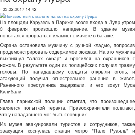
- 03.02.2017 14:42
На площади Карузель в Париже возле входа в Лувр утром
3 февраля произошло нападение. В здание музея
попытался прорваться иламист с мачете в багаже.
Охрана остановила мужчину с ручной кладью, попросив
продемонстрировать содержимое рюкзака. На это мужчина
выкрикнул "Аллах Акбар" и бросился на охранников с
ножом. В результате один из полицейских получил травму
головы. По нападавшему солдаты открыли огонь, и
атакующий получил огнестрельное ранение в живот.
Раненного преступника задержали, и его зовут Муса
Кулибали.
Глава парижской полиции отметил, что произошедшее
является попыткой теракта. Правоохранители полагают,
что у нападавшего мог быть сообщник.
Из музея эвакуировали туристов и сотрудников, также
эвакуация коснулась станци метро "Пале Руаяль" и