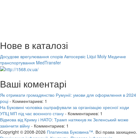
Нове в каталозі
Досудове врегулювання спорів
Автосервіс Liqui Moly
Медичне
транспортування MedTransfer
Ваші коментарі
Як отримати громадянство Румунії: умови для оформлення в 2024
році
- Комментариев: 1
На Буковині чоловіка оштрафували за організацію хресної ходи
УПЦ МП під час воєнного стану
- Комментариев: 1
Відмова від Криму і НАТО: Трамп натякнув як Зеленський може
закінчити війну
- Комментариев: 1
Copyright © 2008-2026
Платинова Буковина™.
Всі права захищено.
Розміщення інформації.
Контакти.
Правова інформація.