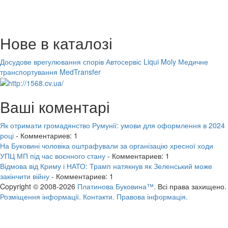
Нове в каталозі
Досудове врегулювання спорів
Автосервіс Liqui Moly
Медичне
транспортування MedTransfer
Ваші коментарі
Як отримати громадянство Румунії: умови для оформлення в 2024
році
- Комментариев: 1
На Буковині чоловіка оштрафували за організацію хресної ходи
УПЦ МП під час воєнного стану
- Комментариев: 1
Відмова від Криму і НАТО: Трамп натякнув як Зеленський може
закінчити війну
- Комментариев: 1
Copyright © 2008-2026
Платинова Буковина™.
Всі права захищено.
Розміщення інформації.
Контакти.
Правова інформація.