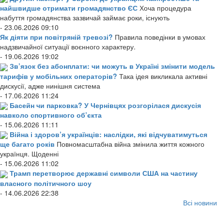
найшвидше отримати громадянство ЄС
Хоча процедура
набуття громадянства зазвичай займає роки, існують
- 23.06.2026 09:10
Як діяти при повітряній тревозі?
Правила поведінки в умовах
надзвичайної ситуації воєнного характеру.
- 19.06.2026 19:02
Зв’язок без абонплати: чи можуть в Україні змінити модель
тарифів у мобільних операторів?
Така ідея викликала активні
дискусії, адже нинішня система
- 17.06.2026 11:24
Басейн чи парковка? У Чернівцях розгорілася дискусія
навколо спортивного об’єкта
- 15.06.2026 11:11
Війна і здоров’я українців: наслідки, які відчуватимуться
ще багато років
Повномасштабна війна змінила життя кожного
українця. Щоденні
- 15.06.2026 11:02
Трамп перетворює державні символи США на частину
власного політичного шоу
- 14.06.2026 22:38
Всі новини