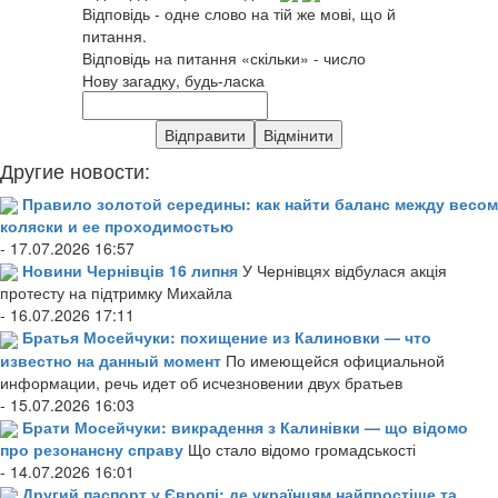
Відповідь - одне слово на тій же мові, що й
питання.
Відповідь на питання «скільки» - число
Нову загадку, будь-ласка
Другие новости:
Правило золотой середины: как найти баланс между весом
коляски и ее проходимостью
- 17.07.2026 16:57
Новини Чернівців 16 липня
У Чернівцях відбулася акція
протесту на підтримку Михайла
- 16.07.2026 17:11
Братья Мосейчуки: похищение из Калиновки — что
известно на данный момент
По имеющейся официальной
информации, речь идет об исчезновении двух братьев
- 15.07.2026 16:03
Брати Мосейчуки: викрадення з Калинівки — що відомо
про резонансну справу
Що стало відомо громадськості
- 14.07.2026 16:01
Другий паспорт у Європі: де українцям найпростіше та