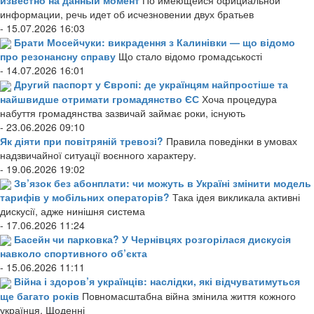
информации, речь идет об исчезновении двух братьев
- 15.07.2026 16:03
Брати Мосейчуки: викрадення з Калинівки — що відомо
про резонансну справу
Що стало відомо громадськості
- 14.07.2026 16:01
Другий паспорт у Європі: де українцям найпростіше та
найшвидше отримати громадянство ЄС
Хоча процедура
набуття громадянства зазвичай займає роки, існують
- 23.06.2026 09:10
Як діяти при повітряній тревозі?
Правила поведінки в умовах
надзвичайної ситуації воєнного характеру.
- 19.06.2026 19:02
Зв’язок без абонплати: чи можуть в Україні змінити модель
тарифів у мобільних операторів?
Така ідея викликала активні
дискусії, адже нинішня система
- 17.06.2026 11:24
Басейн чи парковка? У Чернівцях розгорілася дискусія
навколо спортивного об’єкта
- 15.06.2026 11:11
Війна і здоров’я українців: наслідки, які відчуватимуться
ще багато років
Повномасштабна війна змінила життя кожного
українця. Щоденні