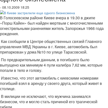
- 08.10.2009 18:25
В Голосеевском районе Киеве вчера в 19.30 в джипе
«Порш Кайен» был найден мертвым с многочисленными
огнестрельными ранениями житель Запорожья 1966 года
рождения.
Как сообщили в Центре общественных связей Главного
управления МВД Украины в г. Киеве, автомобиль был
припаркован у дома №10 по улице Тарасовской.
По предварительным данным, в погибшего было
выпущено как минимум 4 пули калибра 7,62 мм, которые
попали в тело и голову.
Известно, что этот автомобиль с киевскими номерами
погибший взял в аренду у своего друга, который живет в
столице.
В милиции не исключают, что мужчина занимался
бизнесом, что и могло стать причиной его трагической
гибели.