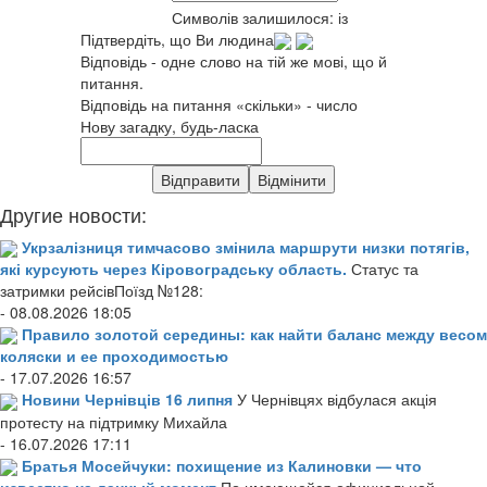
Символів залишилося:
із
Підтвердіть, що Ви людина
Відповідь - одне слово на тій же мові, що й
питання.
Відповідь на питання «скільки» - число
Нову загадку, будь-ласка
Другие новости:
Укрзалізниця тимчасово змінила маршрути низки потягів,
які курсують через Кіровоградську область.
Статус та
затримки рейсівПоїзд №128:
- 08.08.2026 18:05
Правило золотой середины: как найти баланс между весом
коляски и ее проходимостью
- 17.07.2026 16:57
Новини Чернівців 16 липня
У Чернівцях відбулася акція
протесту на підтримку Михайла
- 16.07.2026 17:11
Братья Мосейчуки: похищение из Калиновки — что
известно на данный момент
По имеющейся официальной