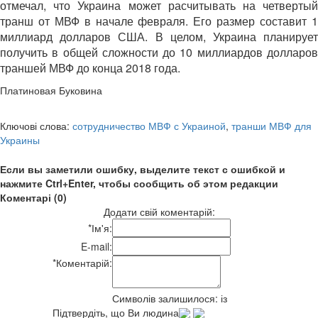
отмечал, что Украина может расчитывать на четвертый
транш от МВФ в начале февраля. Его размер составит 1
миллиард долларов США. В целом, Украина планирует
получить в общей сложности до 10 миллиардов долларов
траншей МВФ до конца 2018 года.
Платиновая Буковина
Ключові слова:
сотрудничество МВФ с Украиной
,
транши МВФ для
Украины
Если вы заметили ошибку, выделите текст с ошибкой и
нажмите Ctrl+Enter, чтобы сообщить об этом редакции
Коментарі (0)
Додати свій коментарій:
*
Ім'я:
E-mail:
*
Коментарій:
Символів залишилося:
із
Підтвердіть, що Ви людина