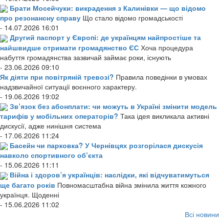
Брати Мосейчуки: викрадення з Калинівки — що відомо
про резонансну справу
Що стало відомо громадськості
- 14.07.2026 16:01
Другий паспорт у Європі: де українцям найпростіше та
найшвидше отримати громадянство ЄС
Хоча процедура
набуття громадянства зазвичай займає роки, існують
- 23.06.2026 09:10
Як діяти при повітряній тревозі?
Правила поведінки в умовах
надзвичайної ситуації воєнного характеру.
- 19.06.2026 19:02
Зв’язок без абонплати: чи можуть в Україні змінити модель
тарифів у мобільних операторів?
Така ідея викликала активні
дискусії, адже нинішня система
- 17.06.2026 11:24
Басейн чи парковка? У Чернівцях розгорілася дискусія
навколо спортивного об’єкта
- 15.06.2026 11:11
Війна і здоров’я українців: наслідки, які відчуватимуться
ще багато років
Повномасштабна війна змінила життя кожного
українця. Щоденні
- 15.06.2026 11:02
Всі новини