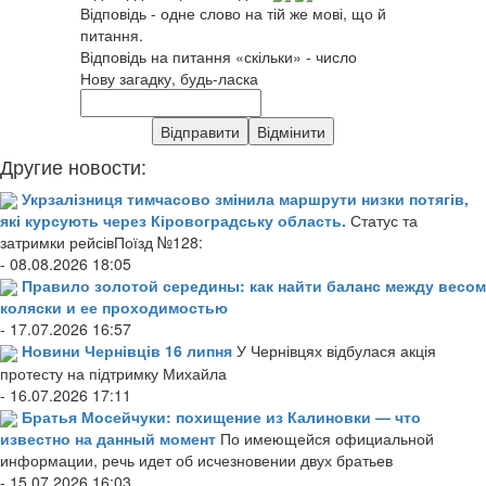
Відповідь - одне слово на тій же мові, що й
питання.
Відповідь на питання «скільки» - число
Нову загадку, будь-ласка
Другие новости:
Укрзалізниця тимчасово змінила маршрути низки потягів,
які курсують через Кіровоградську область.
Статус та
затримки рейсівПоїзд №128:
- 08.08.2026 18:05
Правило золотой середины: как найти баланс между весом
коляски и ее проходимостью
- 17.07.2026 16:57
Новини Чернівців 16 липня
У Чернівцях відбулася акція
протесту на підтримку Михайла
- 16.07.2026 17:11
Братья Мосейчуки: похищение из Калиновки — что
известно на данный момент
По имеющейся официальной
информации, речь идет об исчезновении двух братьев
- 15.07.2026 16:03