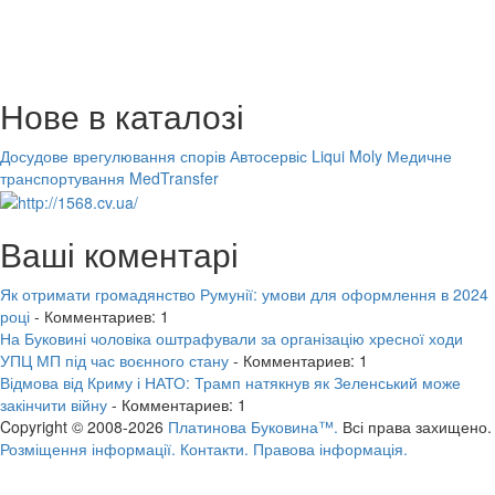
Нове в каталозі
Досудове врегулювання спорів
Автосервіс Liqui Moly
Медичне
транспортування MedTransfer
Ваші коментарі
Як отримати громадянство Румунії: умови для оформлення в 2024
році
- Комментариев: 1
На Буковині чоловіка оштрафували за організацію хресної ходи
УПЦ МП під час воєнного стану
- Комментариев: 1
Відмова від Криму і НАТО: Трамп натякнув як Зеленський може
закінчити війну
- Комментариев: 1
Copyright © 2008-2026
Платинова Буковина™.
Всі права захищено.
Розміщення інформації.
Контакти.
Правова інформація.