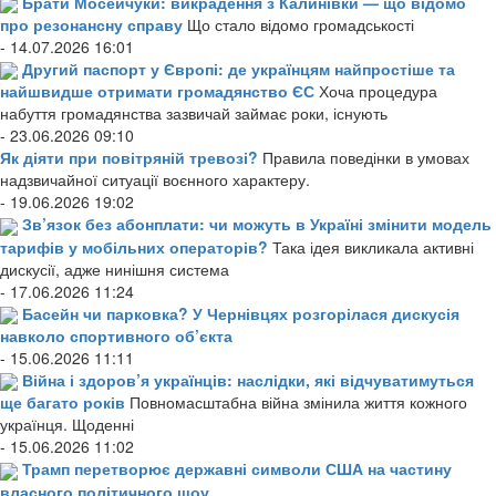
Брати Мосейчуки: викрадення з Калинівки — що відомо
про резонансну справу
Що стало відомо громадськості
- 14.07.2026 16:01
Другий паспорт у Європі: де українцям найпростіше та
найшвидше отримати громадянство ЄС
Хоча процедура
набуття громадянства зазвичай займає роки, існують
- 23.06.2026 09:10
Як діяти при повітряній тревозі?
Правила поведінки в умовах
надзвичайної ситуації воєнного характеру.
- 19.06.2026 19:02
Зв’язок без абонплати: чи можуть в Україні змінити модель
тарифів у мобільних операторів?
Така ідея викликала активні
дискусії, адже нинішня система
- 17.06.2026 11:24
Басейн чи парковка? У Чернівцях розгорілася дискусія
навколо спортивного об’єкта
- 15.06.2026 11:11
Війна і здоров’я українців: наслідки, які відчуватимуться
ще багато років
Повномасштабна війна змінила життя кожного
українця. Щоденні
- 15.06.2026 11:02
Трамп перетворює державні символи США на частину
власного політичного шоу