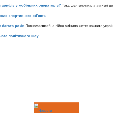
ь тарифів у мобільних операторів?
Така ідея викликала активні д
коло спортивного об’єкта
е багато років
Повномасштабна війна змінила життя кожного украї
ного політичного шоу
Новости