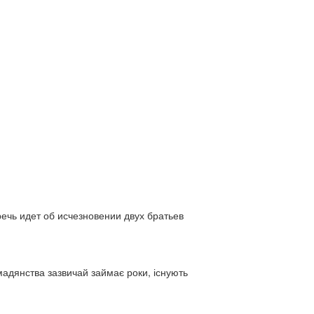
ь идет об исчезновении двух братьев
адянства зазвичай займає роки, існують