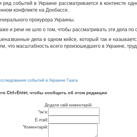
 ряд событий в Украине рассматривается в контексте одно
енном конфликте на Донбассе.
енерального прокурора Украины.
же и речи не шло о том, чтобы рассматривать эти дела по 
еназванные дела в одном кейсе, который так и называетс
ли, что масштабность всего произошедшего в Украине, труд
сследования событий в Украине Гаага
те Ctrl+Enter, чтобы сообщить об этом редакции
Додати свій коментарій:
*
Ім'я:
E-mail:
*
Коментарій: