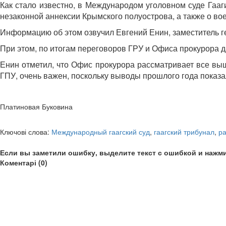
Как стало известно, в Международом уголовном суде Гааги
незаконной аннексии Крымского полуострова, а также о во
Информацию об этом озвучил Евгений Енин, заместитель г
При этом, по итогам переговоров ГРУ и Офиса прокурора да
Енин отметил, что Офис прокурора рассматривает все выш
ГПУ, очень важен, поскольку выводы прошлого года показа
Платиновая Буковина
Ключові слова:
Международный гаагский суд
,
гаагский трибунал
,
ра
Если вы заметили ошибку, выделите текст с ошибкой и нажми
Коментарі (0)