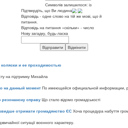
Символів залишилося:
із
Підтвердіть, що Ви людина
Відповідь - одне слово на тій же мові, що й
питання.
Відповідь на питання «скільки» - число
Нову загадку, будь-ласка
 коляски и ее проходимостью
сту на підтримку Михайла
но на данный момент
По имеющейся официальной информации, реч
о резонансну справу
Що стало відомо громадськості
айшвидше отримати громадянство ЄС
Хоча процедура набуття гром
звичайної ситуації воєнного характеру.