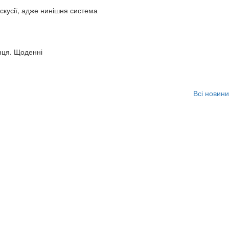
искусії, адже нинішня система
нця. Щоденні
Всі новини