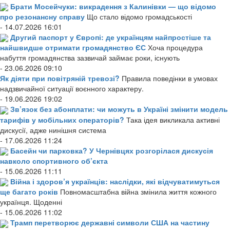
Брати Мосейчуки: викрадення з Калинівки — що відомо
про резонансну справу
Що стало відомо громадськості
- 14.07.2026 16:01
Другий паспорт у Європі: де українцям найпростіше та
найшвидше отримати громадянство ЄС
Хоча процедура
набуття громадянства зазвичай займає роки, існують
- 23.06.2026 09:10
Як діяти при повітряній тревозі?
Правила поведінки в умовах
надзвичайної ситуації воєнного характеру.
- 19.06.2026 19:02
Зв’язок без абонплати: чи можуть в Україні змінити модель
тарифів у мобільних операторів?
Така ідея викликала активні
дискусії, адже нинішня система
- 17.06.2026 11:24
Басейн чи парковка? У Чернівцях розгорілася дискусія
навколо спортивного об’єкта
- 15.06.2026 11:11
Війна і здоров’я українців: наслідки, які відчуватимуться
ще багато років
Повномасштабна війна змінила життя кожного
українця. Щоденні
- 15.06.2026 11:02
Трамп перетворює державні символи США на частину