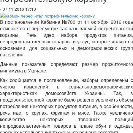
- 07.11.2016 17:10
В постановлении Кабмина №780 от 11 октября 2016 года
отмечается о пересмотре так называемой потребтельской
корзины. Речь идео наборе продуктов питания,
непродовольственных товаров и услуг, которые являются
основными для социальных и демографических групп
населения.
Данные показатели определяют размер прожиточного
минимума в Укриане.
Как сообщается в постеновлении, наборы определены с
учетом изменений в социально-демографических
характеристиках домохозяйств Украины. Так, в
продовольственной корзине было решено увеличить объем
потребления некоторых продуктов питания, в особенности,
речь идет о крупах, фруктах и мясе. Также увеличено
количество некоторых товарных позиций
непродовольственных товаров в плане обуи и одежды,
сроки их испольования также было решено сократить.